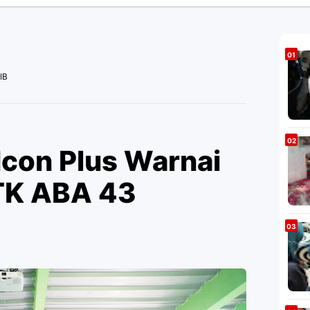
IB
Icon Plus Warnai
 TK ABA 43