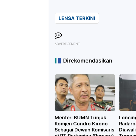
LENSA TERKINI
ADVERTISEMENT
Direkomendasikan
Menteri BUMN Tunjuk
Loncin
Komjen Condro Kirono
Radarp
Sebagai Dewan Komisaris
Diawal
di PT Pertamina (Persero)
Tumpe