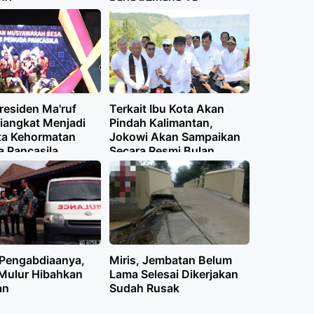
residen Ma'ruf
Terkait Ibu Kota Akan
iangkat Menjadi
Pindah Kalimantan,
a Kehormatan
Jokowi Akan Sampaikan
 Pancasila
Secara Resmi Bulan
Agustus Nanti
Pengabdiaanya,
Miris, Jembatan Belum
Mulur Hibahkan
Lama Selesai Dikerjakan
an
Sudah Rusak