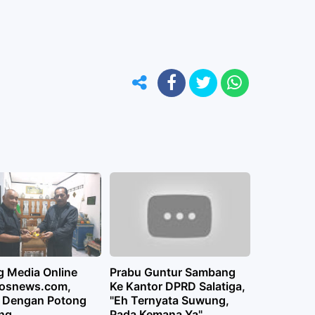
g Media Online
Prabu Guntur Sambang
osnews.com,
Ke Kantor DPRD Salatiga,
i Dengan Potong
"Eh Ternyata Suwung,
ng
Pada Kemana Ya"