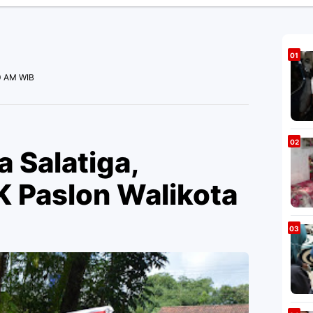
00 AM WIB
a Salatiga,
K Paslon Walikota