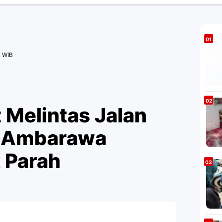
M WIB
t Melintas Jalan
-Ambarawa
 Parah