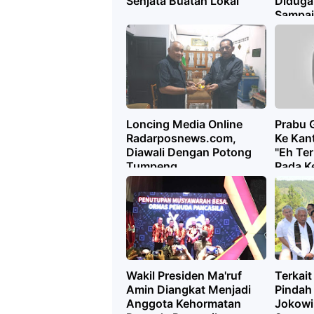
Senjata Buatan Lokal
Diduga
Sampai
Loncing Media Online
Prabu 
Radarposnews.com,
Ke Kan
Diawali Dengan Potong
"Eh Te
Tumpeng
Pada K
Wakil Presiden Ma'ruf
Terkait
Amin Diangkat Menjadi
Pindah
Anggota Kehormatan
Jokowi