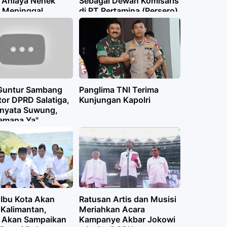
 Aniaya Nenek
Sebagai Dewan Komisaris
 Meninggal
di PT Pertamina (Persero)
Guntur Sambang
Panglima TNI Terima
tor DPRD Salatiga,
Kunjungan Kapolri
rnyata Suwung,
emana Ya"
 Ibu Kota Akan
Ratusan Artis dan Musisi
 Kalimantan,
Meriahkan Acara
 Akan Sampaikan
Kampanye Akbar Jokowi