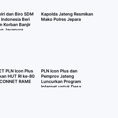
lri dan Biro SDM
Kapolda Jateng Resmikan
e Indonesia Beri
Mako Polres Jepara
n Korban Banjir
g Jayapura
T PLN Icon Plus
PLN Icon Plus dan
kan HUT RI ke-80
Pemprov Jateng
 ICONNET RAME
Luncurkan Program
Internet untuk Desa
Blankspot