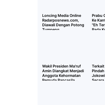
Loncing Media Online
Prabu 
Radarposnews.com,
Ke Kan
Diawali Dengan Potong
"Eh Te
Tumpeng
Pada K
Wakil Presiden Ma'ruf
Terkait
Amin Diangkat Menjadi
Pindah
Anggota Kehormatan
Jokowi
Pemuda Pancasila
Secara
Agustu