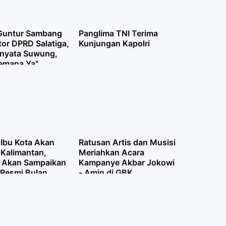
Guntur Sambang
Panglima TNI Terima
tor DPRD Salatiga,
Kunjungan Kapolri
rnyata Suwung,
emana Ya"
 Ibu Kota Akan
Ratusan Artis dan Musisi
 Kalimantan,
Meriahkan Acara
 Akan Sampaikan
Kampanye Akbar Jokowi
 Resmi Bulan
- Amin di GBK
s Nanti