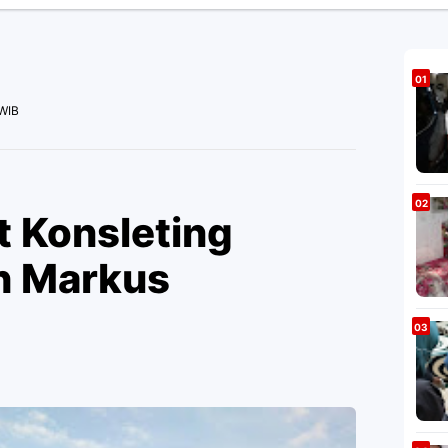
 WIB
t Konsleting
ah Markus