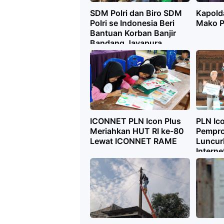
SDM Polri dan Biro SDM
Kapold
Polri se Indonesia Beri
Mako P
Bantuan Korban Banjir
Bandang Jayapura
ICONNET PLN Icon Plus
PLN Ic
Meriahkan HUT RI ke-80
Pempro
Lewat ICONNET RAME
Luncur
Interne
Blanks