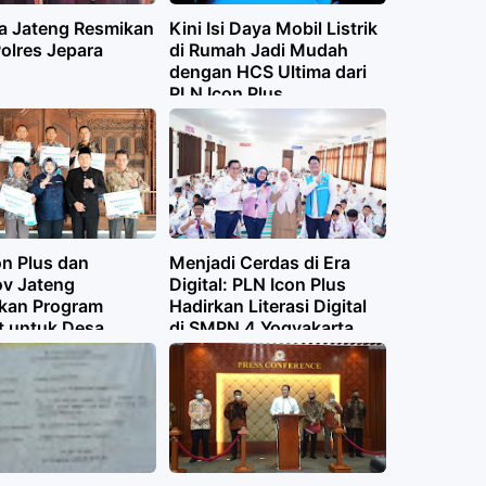
a Jateng Resmikan
Kini Isi Daya Mobil Listrik
olres Jepara
di Rumah Jadi Mudah
dengan HCS Ultima dari
PLN Icon Plus
on Plus dan
Menjadi Cerdas di Era
v Jateng
Digital: PLN Icon Plus
kan Program
Hadirkan Literasi Digital
t untuk Desa
di SMPN 4 Yogyakarta
pot