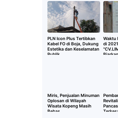
Blanks
PLN Icon Plus Tertibkan
Waktu 
Kabel FO di Boja, Dukung
di 2021
Estetika dan Keselamatan
"CV.LI
Publik
Biarka
Bangu
Nggele
Miris, Penjualan Minuman
Pemban
Oplosan di Wilayah
Revital
Wisata Kopeng Masih
Pancasi
Bebas
Terkes
Asal-A