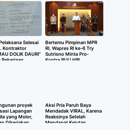
pot
Pelaksana Selesai
Bertemu Pimpinan MPR
. Kontraktor
RI, Wapres RI ke-6 Try
MAU DOLIK DAURI"
Sutrisno Minta Pro-
n Pekerjaan
Kontra RUU HIP
nan Puskesmas
Dihentikan
gunan proyek
Aksi Pria Paruh Baya
isasi Lapangan
Mendadak VIRAL, Karena
la yang Molor,
Reaksinya Setelah
an Dikerjakan
Mendapat Kejutan
salan
Sepeda Motor