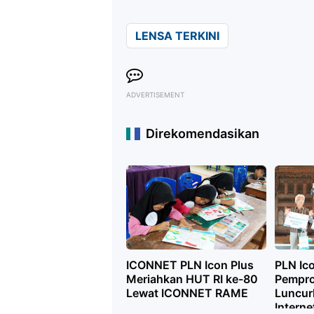
LENSA TERKINI
ADVERTISEMENT
Direkomendasikan
ICONNET PLN Icon Plus
PLN Ic
Meriahkan HUT RI ke-80
Pempro
Lewat ICONNET RAME
Luncur
Interne