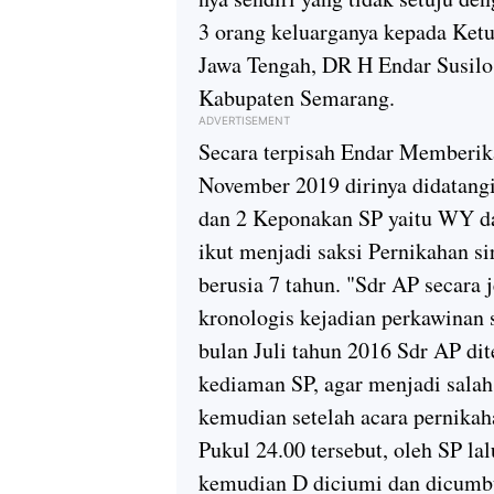
3 orang keluarganya kepada Ket
Jawa Tengah, DR H Endar Susilo
Kabupaten Semarang.
ADVERTISEMENT
Secara terpisah Endar Memberika
November 2019 dirinya didatangi
dan 2 Keponakan SP yaitu WY d
ikut menjadi saksi Pernikahan si
berusia 7 tahun. "Sdr AP secara
kronologis kejadian perkawinan s
bulan Juli tahun 2016 Sdr AP di
kediaman SP, agar menjadi salah
kemudian setelah acara pernikah
Pukul 24.00 tersebut, oleh SP l
kemudian D diciumi dan dicumbu