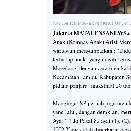
Foto : Arist Merdeka Sirait Ketua Umum
Jakarta,MATALENSANEWS.c
Anak (Komnas Anak) Arist Merde
wartawan menyampaikan : "Didu
terhadap anak yang masih berusi
Magelang, dengan cara menikah
Kecamatan Jambu, Kabupaten S
pidana penjara maksimal 20 tahu
Mengingat SP pernah juga menika
yang lalu , dengan demkian, mer
Ayat (1) Jo Pasal 82 ayat (1), (
2002 Yang sudah diperbarui den