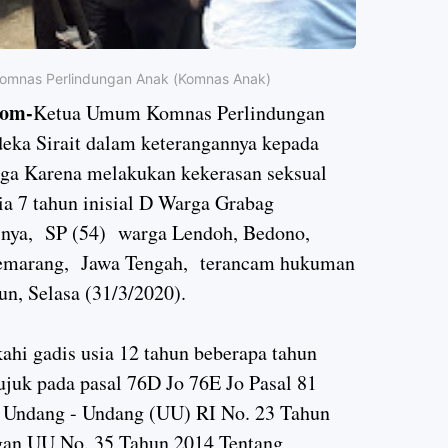
 Komnas Perlindungan Anak (Komnas Anak)
om-
Ketua Umum Komnas Perlindungan
ka Sirait dalam keterangannya kepada
ga Karena melakukan kekerasan seksual
a 7 tahun inisial D Warga Grabag
inya, SP (54) warga Lendoh, Bedono,
emarang, Jawa Tengah, terancam hukuman
n, Selasa (31/3/2020).
hi gadis usia 12 tahun beberapa tahun
ujuk pada pasal 76D Jo 76E Jo Pasal 81
2), Undang - Undang (UU) RI No. 23 Tahun
gan UU No. 35 Tahun 2014 Tentang