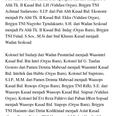
Ahli Tk. II Kasad Bid. LH (Validasi Orgas), Brigjen TNI
Achmad Sudarsono, S.I.P. dari Pati Ahli Kasad Bid. Ekonomi
menjadi Pa Ahli Tk. II Kasad Bid. Ekku (Validasi Orgas),
Brigjen TNI Nugroho Tjendakiarto, S.H. dari Wadan Seskoad
menjadi Pa Ahli Tk. II Kasad Bid. Indag (Orgas Baru), Brigjen
TNI Fulad, S.Sos., M.Si dari Staf Khusus Kasad menjadi
Wadan Seskoad.
Kolonel Inf Sudarji dari Wadan Pusintelad menjadi Waasintel
Kasad Bid. Bin Intel (Orgas Baru), Kolonel Inf G. Taufan
Gestoro dari Pamen Denma Mabesad menjadi Waasintel Kasad
Bid. Inteltek dan Hublu (Orgas Baru), Kolonel Inf Supriono,
S.I.P., M.M. dari Pamen Denma Mabesad menjadi Waasops
Kasad Bid. Renops (Orgas Baru), Brigjen TNI Rifki, S.E. dari
Waasops Kasad menjadi Waasops Kasad Bid. Siapsat (Validasi
Orgas), Kolonel Inf Evi Reza Pahlevi dari Paban I/Ren Sopsad
menjadi Waasops Kasad Bid. Siapops (Orgas Baru), Brigjen
TNI Harianto dari Dirlat Kodiklatad menjadi Aslat Kasad