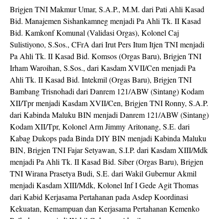
Brigjen TNI Makmur Umar, S.A.P., M.M. dari Pati Ahli Kasad
Bid. Manajemen Sishankamneg menjadi Pa Ahli Tk. II Kasad
Bid. Kamkonf Komunal (Validasi Orgas), Kolonel Caj
Sulistiyono, S.Sos., CFrA dari Irut Pers Itum Itjen TNI menjadi
Pa Ahli Tk. II Kasad Bid. Komsos (Orgas Baru), Brigjen TNI
Irham Waroihan, S.Sos., dari Kasdam XVII/Cen menjadi Pa
Ahli Tk. II Kasad Bid. Intekmil (Orgas Baru), Brigjen TNI
Bambang Trisnohadi dari Danrem 121/ABW (Sintang) Kodam
XII/Tpr menjadi Kasdam XVII/Cen, Brigjen TNI Ronny, S.A.P.
dari Kabinda Maluku BIN menjadi Danrem 121/ABW (Sintang)
Kodam XII/Tpr, Kolonel Arm Jimmy Aritonang, S.E. dari
Kabag Dukops pada Binda DIY BIN menjadi Kabinda Maluku
BIN, Brigjen TNI Fajar Setyawan, S.I.P. dari Kasdam XIII/Mdk
menjadi Pa Ahli Tk. II Kasad Bid. Siber (Orgas Baru), Brigjen
TNI Wirana Prasetya Budi, S.E. dari Wakil Gubernur Akmil
menjadi Kasdam XIII/Mdk, Kolonel Inf I Gede Agit Thomas
dari Kabid Kerjasama Pertahanan pada Asdep Koordinasi
Kekuatan, Kemampuan dan Kerjasama Pertahanan Kemenko