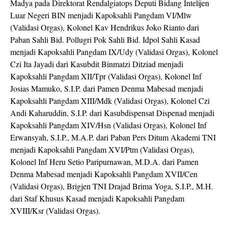
Madya pada Direktorat Rendalgiatops Deputi Bidang Intelijen
Luar Negeri BIN menjadi Kapoksahli Pangdam VI/Mlw
(Validasi Orgas), Kolonel Kav Hendrikus Joko Rianto dari
Paban Sahli Bid. Pollugri Pok Sahli Bid. Idpol Sahli Kasad
menjadi Kapoksahli Pangdam IX/Udy (Validasi Orgas), Kolonel
Czi Ita Jayadi dari Kasubdit Binmatzi Ditziad menjadi
Kapoksahli Pangdam XII/Tpr (Validasi Orgas), Kolonel Inf
Josias Mamuko, S.I.P. dari Pamen Denma Mabesad menjadi
Kapoksahli Pangdam XIII/Mdk (Validasi Orgas), Kolonel Czi
Andi Kaharuddin, S.I.P. dari Kasubdispensat Dispenad menjadi
Kapoksahli Pangdam XIV/Hsn (Validasi Orgas), Kolonel Inf
Erwansyah, S.I.P., M.A.P. dari Paban Pers Ditum Akademi TNI
menjadi Kapoksahli Pangdam XVI/Ptm (Validasi Orgas),
Kolonel Inf Heru Setio Paripurnawan, M.D.A. dari Pamen
Denma Mabesad menjadi Kapoksahli Pangdam XVII/Cen
(Validasi Orgas), Brigjen TNI Drajad Brima Yoga, S.I.P., M.H.
dari Staf Khusus Kasad menjadi Kapoksahli Pangdam
XVIII/Ksr (Validasi Orgas).