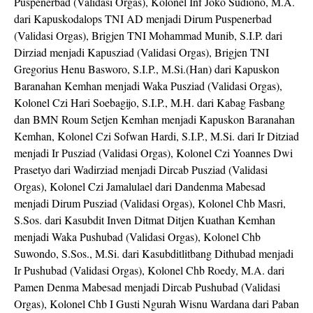
Puspenerbad (Validasi Orgas), Kolonel Inf Joko Sudiono, M.A.
dari Kapuskodalops TNI AD menjadi Dirum Puspenerbad
(Validasi Orgas), Brigjen TNI Mohammad Munib, S.I.P. dari
Dirziad menjadi Kapusziad (Validasi Orgas), Brigjen TNI
Gregorius Henu Basworo, S.I.P., M.Si.(Han) dari Kapuskon
Baranahan Kemhan menjadi Waka Pusziad (Validasi Orgas),
Kolonel Czi Hari Soebagijo, S.I.P., M.H. dari Kabag Fasbang
dan BMN Roum Setjen Kemhan menjadi Kapuskon Baranahan
Kemhan, Kolonel Czi Sofwan Hardi, S.I.P., M.Si. dari Ir Ditziad
menjadi Ir Pusziad (Validasi Orgas), Kolonel Czi Yoannes Dwi
Prasetyo dari Wadirziad menjadi Dircab Pusziad (Validasi
Orgas), Kolonel Czi Jamalulael dari Dandenma Mabesad
menjadi Dirum Pusziad (Validasi Orgas), Kolonel Chb Masri,
S.Sos. dari Kasubdit Inven Ditmat Ditjen Kuathan Kemhan
menjadi Waka Pushubad (Validasi Orgas), Kolonel Chb
Suwondo, S.Sos., M.Si. dari Kasubditlitbang Dithubad menjadi
Ir Pushubad (Validasi Orgas), Kolonel Chb Roedy, M.A. dari
Pamen Denma Mabesad menjadi Dircab Pushubad (Validasi
Orgas), Kolonel Chb I Gusti Ngurah Wisnu Wardana dari Paban