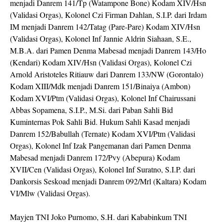
menjadi Danrem 141/Tp (Watampone Bone) Kodam XIV/Hsn
(Validasi Orgas), Kolonel Czi Firman Dahlan, S.I.P. dari Irdam
IM menjadi Danrem 142/Tatag (Pare-Pare) Kodam XIV/Hsn
(Validasi Orgas), Kolonel Inf Jannie Aldrin Siahaan, S.E.,
M.B.A. dari Pamen Denma Mabesad menjadi Danrem 143/Ho
(Kendari) Kodam XIV/Hsn (Validasi Orgas), Kolonel Czi
Arnold Aristoteles Ritiauw dari Danrem 133/NW (Gorontalo)
Kodam XIII/Mdk menjadi Danrem 151/Binaiya (Ambon)
Kodam XVI/Ptm (Validasi Orgas), Kolonel Inf Chairussani
Abbas Sopamena, S.I.P., M.Si. dari Paban Sahli Bid
Kuminternas Pok Sahli Bid. Hukum Sahli Kasad menjadi
Danrem 152/Babullah (Ternate) Kodam XVI/Ptm (Validasi
Orgas), Kolonel Inf Izak Pangemanan dari Pamen Denma
Mabesad menjadi Danrem 172/Pvy (Abepura) Kodam
XVII/Cen (Validasi Orgas), Kolonel Inf Suratno, S.I.P. dari
Dankorsis Seskoad menjadi Danrem 092/Mrl (Kaltara) Kodam
VI/Mlw (Validasi Orgas).
Mayjen TNI Joko Purnomo, S.H. dari Kababinkum TNI