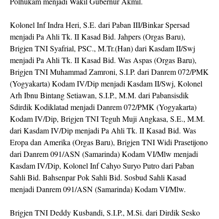
Polhukam menjadi Wakil Gubernur Akmil.
Kolonel Inf Indra Heri, S.E. dari Paban III/Binkar Spersad
menjadi Pa Ahli Tk. II Kasad Bid. Jahpers (Orgas Baru),
Brigjen TNI Syafrial, PSC., M.Tr.(Han) dari Kasdam II/Swj
menjadi Pa Ahli Tk. II Kasad Bid. Was Aspas (Orgas Baru),
Brigjen TNI Muhammad Zamroni, S.I.P. dari Danrem 072/PMK
(Yogyakarta) Kodam IV/Dip menjadi Kasdam II/Swj, Kolonel
Arh Ibnu Bintang Setiawan, S.I.P., M.M. dari Pabansisdik
Sdirdik Kodiklatad menjadi Danrem 072/PMK (Yogyakarta)
Kodam IV/Dip, Brigjen TNI Teguh Muji Angkasa, S.E., M.M.
dari Kasdam IV/Dip menjadi Pa Ahli Tk. II Kasad Bid. Was
Eropa dan Amerika (Orgas Baru), Brigjen TNI Widi Prasetijono
dari Danrem 091/ASN (Samarinda) Kodam VI/Mlw menjadi
Kasdam IV/Dip, Kolonel Inf Cahyo Suryo Putro dari Paban
Sahli Bid. Bahsenpar Pok Sahli Bid. Sosbud Sahli Kasad
menjadi Danrem 091/ASN (Samarinda) Kodam VI/Mlw.
Brigjen TNI Deddy Kusbandi, S.I.P., M.Si. dari Dirdik Sesko