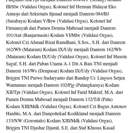
III/Slw (Validasi Orgas), Kolonel Inf Herman Hidayat Eko
Atmojo dari Sekretaris Itjenad menjadi Danrem 084/BJ
(Surabaya) Kodam V/Brw (Validasi Orgas), Kolonel Inf
Firmansyah dari Pamen Denma Mabesad menjadi Danrem
101/Ant (Banjarmasin) Kodam VI/Mlw (Validasi Orgas),
Kolonel Czi Ahmad Rizal Ramdhani, S.Sos., S.H. dari Danrem
162/Wb (Mataram) Kodam IX/Udy menjadi Danrem 162/Wb
(Mataram) Kodam IX/Udy (Validasi Orgas), Kolonel Inf Husein
Sagaf, S.H. dari Paban Utama A-1 Dit A Bais TNI menjadi
Danrem 163/Ws (Denpasar) Kodam IX/Udy (Validasi Orgas),
Brigjen TNI Purwo Sudaryanto dari Bandep Ur. Lingsos Setjen
Wantannas menjadi Danrem 102/Pjg (Palangkaraya) Kodam
XII/Tpr (Validasi Orgas), Kolonel Inf Farid Makruf, M.A. dari
Pamen Denma Mabesad menjadi Danrem 132/Tdl (Palu)
Kodam XIII/Mdk (Validasi Orgas), Kolonel Czi Bagus Antonov
Hardito, M.A. dari Danpoltekad Kodiklatad menjadi Danrem
133/NW (Gorontalo) Kodam XIII/Mdk (Validasi Orgas),
Brigjen TNI Djashar Djamil, S.E. dari Staf Khusus Kasad