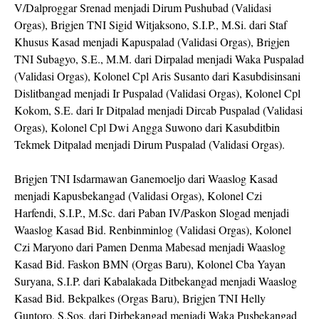
V/Dalproggar Srenad menjadi Dirum Pushubad (Validasi
Orgas), Brigjen TNI Sigid Witjaksono, S.I.P., M.Si. dari Staf
Khusus Kasad menjadi Kapuspalad (Validasi Orgas), Brigjen
TNI Subagyo, S.E., M.M. dari Dirpalad menjadi Waka Puspalad
(Validasi Orgas), Kolonel Cpl Aris Susanto dari Kasubdisinsani
Dislitbangad menjadi Ir Puspalad (Validasi Orgas), Kolonel Cpl
Kokom, S.E. dari Ir Ditpalad menjadi Dircab Puspalad (Validasi
Orgas), Kolonel Cpl Dwi Angga Suwono dari Kasubditbin
Tekmek Ditpalad menjadi Dirum Puspalad (Validasi Orgas).
Brigjen TNI Isdarmawan Ganemoeljo dari Waaslog Kasad
menjadi Kapusbekangad (Validasi Orgas), Kolonel Czi
Harfendi, S.I.P., M.Sc. dari Paban IV/Paskon Slogad menjadi
Waaslog Kasad Bid. Renbinminlog (Validasi Orgas), Kolonel
Czi Maryono dari Pamen Denma Mabesad menjadi Waaslog
Kasad Bid. Faskon BMN (Orgas Baru), Kolonel Cba Yayan
Suryana, S.I.P. dari Kabalakada Ditbekangad menjadi Waaslog
Kasad Bid. Bekpalkes (Orgas Baru), Brigjen TNI Helly
Guntoro, S.Sos. dari Dirbekangad menjadi Waka Pusbekangad