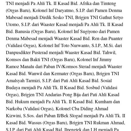
TNI menjadi Pa Ahli Tk. II Kasad Bid. Afrika dan Timteng
(Orgas Baru), Kolonel Inf Daryatmo, S.I.P. dari Pamen Denma
Mabesad menjadi Dirdik Sesko TNI, Brigjen TNI Gathut Setyo
Utomo, S.I.P. dari Waaster Kasad menjadi Pa Ahli Tk. II Kasad
Bid. Banusia (Orgas Baru), Kolonel Inf Sugiyono dari Pamen
Denma Mabesad menjadi Waaster Kasad Bid. Ren dan Puanter
(Validasi Orgas), Kolonel Inf Toto Nurwanto, S.I.P., M.Si. dari
Danpusdikter Pusterad menjadi Waaster Kasad Bid. Tahwil,
Komsos dan Bakti TNI (Orgas Baru), Kolonel Inf Jimmy
Ramoz Manalu dari Paban IV/Komsos Sterad menjadi Waaster
Kasad Bid. Wanwil dan Kermater (Orgas Baru), Brigjen TNI
Amalsyah Tarmizi, S.I.P. dari Pati Ahli Kasad Bid. Sosial
Budaya menjadi Pa Ahli Tk. II Kasad Bid. Sosbud (Validasi
Orgas), Brigjen TNI Andarias Pong Bija dari Pati Ahli Kasad
Bid. Hukum menjadi Pa Ahli Tk. II Kasad Bid. Kumham dan
Narkoba (Validasi Orgas), Kolonel Cba Diding Ahmad
Kizwini, S.Sos. dari Paban II/Bek Slogad menjadi Pa Ahli Tk. II
Kasad Bid. Wassus (Orgas Baru), Brigjen TNI Rukman Ahmad,
S.I.P. dari Pati Ahli Kasad Bid. Ilpengtek dan LH menjadi Pa