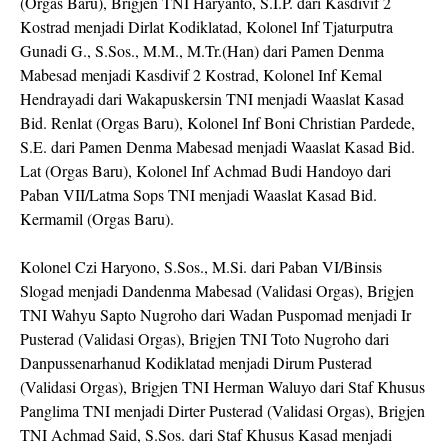
(Orgas Baru), Brigjen TNI Haryanto, S.I.P. dari Kasdivif 2
Kostrad menjadi Dirlat Kodiklatad, Kolonel Inf Tjaturputra
Gunadi G., S.Sos., M.M., M.Tr.(Han) dari Pamen Denma
Mabesad menjadi Kasdivif 2 Kostrad, Kolonel Inf Kemal
Hendrayadi dari Wakapuskersin TNI menjadi Waaslat Kasad
Bid. Renlat (Orgas Baru), Kolonel Inf Boni Christian Pardede,
S.E. dari Pamen Denma Mabesad menjadi Waaslat Kasad Bid.
Lat (Orgas Baru), Kolonel Inf Achmad Budi Handoyo dari
Paban VII/Latma Sops TNI menjadi Waaslat Kasad Bid.
Kermamil (Orgas Baru).
Kolonel Czi Haryono, S.Sos., M.Si. dari Paban VI/Binsis
Slogad menjadi Dandenma Mabesad (Validasi Orgas), Brigjen
TNI Wahyu Sapto Nugroho dari Wadan Puspomad menjadi Ir
Pusterad (Validasi Orgas), Brigjen TNI Toto Nugroho dari
Danpussenarhanud Kodiklatad menjadi Dirum Pusterad
(Validasi Orgas), Brigjen TNI Herman Waluyo dari Staf Khusus
Panglima TNI menjadi Dirter Pusterad (Validasi Orgas), Brigjen
TNI Achmad Said, S.Sos. dari Staf Khusus Kasad menjadi