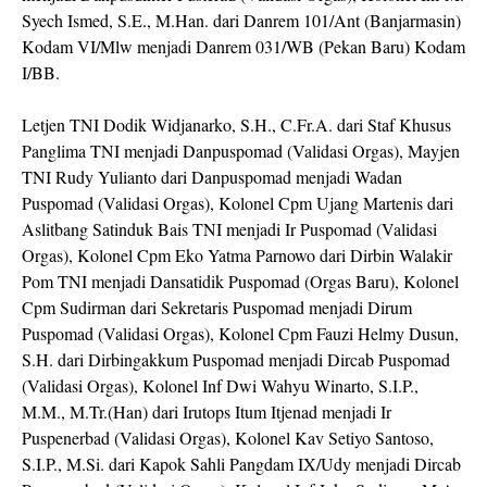
Syech Ismed, S.E., M.Han. dari Danrem 101/Ant (Banjarmasin)
Kodam VI/Mlw menjadi Danrem 031/WB (Pekan Baru) Kodam
I/BB.
Letjen TNI Dodik Widjanarko, S.H., C.Fr.A. dari Staf Khusus
Panglima TNI menjadi Danpuspomad (Validasi Orgas), Mayjen
TNI Rudy Yulianto dari Danpuspomad menjadi Wadan
Puspomad (Validasi Orgas), Kolonel Cpm Ujang Martenis dari
Aslitbang Satinduk Bais TNI menjadi Ir Puspomad (Validasi
Orgas), Kolonel Cpm Eko Yatma Parnowo dari Dirbin Walakir
Pom TNI menjadi Dansatidik Puspomad (Orgas Baru), Kolonel
Cpm Sudirman dari Sekretaris Puspomad menjadi Dirum
Puspomad (Validasi Orgas), Kolonel Cpm Fauzi Helmy Dusun,
S.H. dari Dirbingakkum Puspomad menjadi Dircab Puspomad
(Validasi Orgas), Kolonel Inf Dwi Wahyu Winarto, S.I.P.,
M.M., M.Tr.(Han) dari Irutops Itum Itjenad menjadi Ir
Puspenerbad (Validasi Orgas), Kolonel Kav Setiyo Santoso,
S.I.P., M.Si. dari Kapok Sahli Pangdam IX/Udy menjadi Dircab