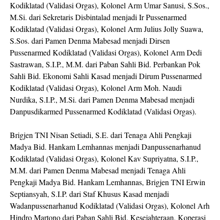
Kodiklatad (Validasi Orgas), Kolonel Arm Umar Sanusi, S.Sos.,
M.Si. dari Sekretaris Disbintalad menjadi Ir Pussenarmed
Kodiklatad (Validasi Orgas), Kolonel Arm Julius Jolly Suawa,
S.Sos. dari Pamen Denma Mabesad menjadi Dirsen
Pussenarmed Kodiklatad (Validasi Orgas), Kolonel Arm Dedi
Sastrawan, S.I.P., M.M. dari Paban Sahli Bid. Perbankan Pok
Sahli Bid. Ekonomi Sahli Kasad menjadi Dirum Pussenarmed
Kodiklatad (Validasi Orgas), Kolonel Arm Moh. Naudi
Nurdika, S.I.P., M.Si. dari Pamen Denma Mabesad menjadi
Danpusdikarmed Pussenarmed Kodiklatad (Validasi Orgas).
Brigjen TNI Nisan Setiadi, S.E. dari Tenaga Ahli Pengkaji
Madya Bid. Hankam Lemhannas menjadi Danpussenarhanud
Kodiklatad (Validasi Orgas), Kolonel Kav Supriyatna, S.I.P.,
M.M. dari Pamen Denma Mabesad menjadi Tenaga Ahli
Pengkaji Madya Bid. Hankam Lemhannas, Brigjen TNI Erwin
Septiansyah, S.I.P. dari Staf Khusus Kasad menjadi
Wadanpussenarhanud Kodiklatad (Validasi Orgas), Kolonel Arh
Hindro Martono dari Paban Sahli Bid. Kesejahteraan, Koperasi