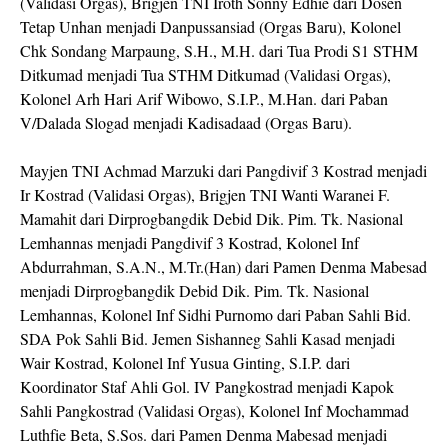
(Validasi Orgas), Brigjen TNI Iroth Sonny Edhie dari Dosen
Tetap Unhan menjadi Danpussansiad (Orgas Baru), Kolonel
Chk Sondang Marpaung, S.H., M.H. dari Tua Prodi S1 STHM
Ditkumad menjadi Tua STHM Ditkumad (Validasi Orgas),
Kolonel Arh Hari Arif Wibowo, S.I.P., M.Han. dari Paban
V/Dalada Slogad menjadi Kadisadaad (Orgas Baru).
Mayjen TNI Achmad Marzuki dari Pangdivif 3 Kostrad menjadi
Ir Kostrad (Validasi Orgas), Brigjen TNI Wanti Waranei F.
Mamahit dari Dirprogbangdik Debid Dik. Pim. Tk. Nasional
Lemhannas menjadi Pangdivif 3 Kostrad, Kolonel Inf
Abdurrahman, S.A.N., M.Tr.(Han) dari Pamen Denma Mabesad
menjadi Dirprogbangdik Debid Dik. Pim. Tk. Nasional
Lemhannas, Kolonel Inf Sidhi Purnomo dari Paban Sahli Bid.
SDA Pok Sahli Bid. Jemen Sishanneg Sahli Kasad menjadi
Wair Kostrad, Kolonel Inf Yusua Ginting, S.I.P. dari
Koordinator Staf Ahli Gol. IV Pangkostrad menjadi Kapok
Sahli Pangkostrad (Validasi Orgas), Kolonel Inf Mochammad
Luthfie Beta, S.Sos. dari Pamen Denma Mabesad menjadi