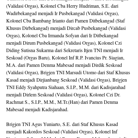
(Validasi Orgas), Kolonel Cba Herry Hudriman, S.E. dari
Wadirbekangad menjadi Ir Pusbekangad (Validasi Orgas),
Kolonel Cba Bambang Irianto dari Pamen Ditbekangad (Staf
Khusus Dirbekangad) menjadi Dircab Pusbekangad (Validasi
Orgas), Kolonel Cba Irmanda Sofyan dari Ir Ditbekangad
menjadi Dirum Pusbekangad (Validasi Orgas), Kolonel Czi
Diding Sutisna Sukarma dari Sekretaris Itjen TNI menjadi Ir
Seskoad (Orgas Baru), Kolonel Inf R.P. Ivancius Pr. Siagian,
M.A. dari Pamen Denma Mabesad menjadi Dirdik Seskoad
(Validasi Orgas), Brigjen TNI Marsudi Utomo dari Staf Khusus
Kasad menjadi Dirjianbang Seskoad (Validasi Orgas), Brigjen
TNI Eddy Syahputra Siahaan, S.I.P., M.M. dari Kadisjarahad
menjadi Dirlem Seskoad (Validasi Orgas), Kolonel Czi Dr.
Rachmat S., S.I.P., M.M., M.Tr.(Han) dari Pamen Denma
Mabesad menjadi Kadisjarahad.
Brigjen TNI Agus Yuniarto, S.E. dari Staf Khusus Kasad
menjadi Kakordos Seskoad (Validasi Orgas), Kolonel Inf