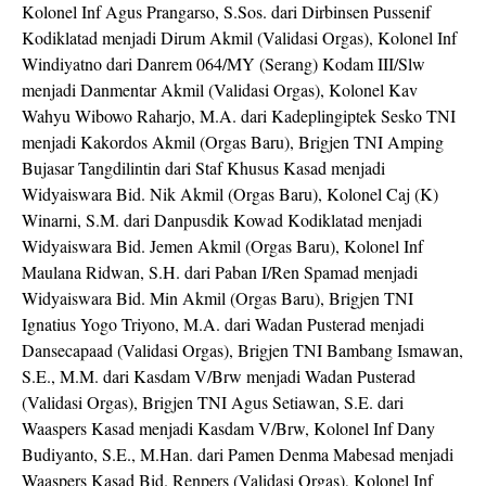
Kolonel Inf Agus Prangarso, S.Sos. dari Dirbinsen Pussenif
Kodiklatad menjadi Dirum Akmil (Validasi Orgas), Kolonel Inf
Windiyatno dari Danrem 064/MY (Serang) Kodam III/Slw
menjadi Danmentar Akmil (Validasi Orgas), Kolonel Kav
Wahyu Wibowo Raharjo, M.A. dari Kadeplingiptek Sesko TNI
menjadi Kakordos Akmil (Orgas Baru), Brigjen TNI Amping
Bujasar Tangdilintin dari Staf Khusus Kasad menjadi
Widyaiswara Bid. Nik Akmil (Orgas Baru), Kolonel Caj (K)
Winarni, S.M. dari Danpusdik Kowad Kodiklatad menjadi
Widyaiswara Bid. Jemen Akmil (Orgas Baru), Kolonel Inf
Maulana Ridwan, S.H. dari Paban I/Ren Spamad menjadi
Widyaiswara Bid. Min Akmil (Orgas Baru), Brigjen TNI
Ignatius Yogo Triyono, M.A. dari Wadan Pusterad menjadi
Dansecapaad (Validasi Orgas), Brigjen TNI Bambang Ismawan,
S.E., M.M. dari Kasdam V/Brw menjadi Wadan Pusterad
(Validasi Orgas), Brigjen TNI Agus Setiawan, S.E. dari
Waaspers Kasad menjadi Kasdam V/Brw, Kolonel Inf Dany
Budiyanto, S.E., M.Han. dari Pamen Denma Mabesad menjadi
Waaspers Kasad Bid. Renpers (Validasi Orgas), Kolonel Inf