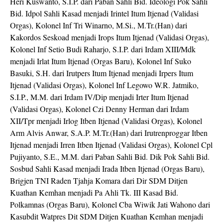
Heri Kuswanto, S.I.P. dari Paban Sahli Bid. Ideologi Pok Sahli
Bid. Idpol Sahli Kasad menjadi Irintel Itum Itjenad (Validasi
Orgas), Kolonel Inf Tri Winarno, M.Si., M.Tr.(Han) dari
Kakordos Seskoad menjadi Irops Itum Itjenad (Validasi Orgas),
Kolonel Inf Setio Budi Raharjo, S.I.P. dari Irdam XIII/Mdk
menjadi Irlat Itum Itjenad (Orgas Baru), Kolonel Inf Suko
Basuki, S.H. dari Irutpers Itum Itjenad menjadi Irpers Itum
Itjenad (Validasi Orgas), Kolonel Inf Legowo W.R. Jatmiko,
S.I.P., M.M. dari Irdam IV/Dip menjadi Irter Itum Itjenad
(Validasi Orgas), Kolonel Czi Denny Herman dari Irdam
XII/Tpr menjadi Irlog Itben Itjenad (Validasi Orgas), Kolonel
Arm Alvis Anwar, S.A.P. M.Tr.(Han) dari Irutrenproggar Itben
Itjenad menjadi Irren Itben Itjenad (Validasi Orgas), Kolonel Cpl
Pujiyanto, S.E., M.M. dari Paban Sahli Bid. Dik Pok Sahli Bid.
Sosbud Sahli Kasad menjadi Irada Itben Itjenad (Orgas Baru),
Brigjen TNI Raden Tjahja Komara dari Dir SDM Ditjen
Kuathan Kemhan menjadi Pa Ahli Tk. III Kasad Bid.
Polkamnas (Orgas Baru), Kolonel Cba Wiwik Jati Wahono dari
Kasubdit Watpres Dit SDM Ditjen Kuathan Kemhan menjadi