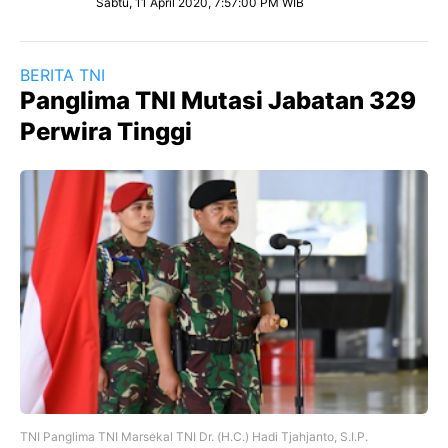
Sabtu, 11 April 2020, 7:57:00 PM WIB
BERITA TNI
Panglima TNI Mutasi Jabatan 329
Perwira Tinggi
TNI Panglima TNI Marsekal TNI Dr. (H.C.) Hadi Tjahjanto, S.I.P.