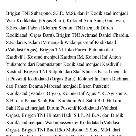
Brigjen TNI Suharjono, S.I.P., M.Si. dari Ir Kodiklatad menjadi
Wair Kodiklatad (Orgas Baru), Kolonel Arm Aang Gunawan,
S.Sos. dari Paban II/Jemen Srenum TNI menjadi Dirren
Kodiklatad (Orgas Baru), Brigjen TNI Achmad Daniel Chardin,
S.E. dari Kasdam IM menjadi Wadanpussenif Kodiklatad
(Validasi Orgas), Brigjen TNI Joko Purwo Putranto dari
Kasdivif 1 Kostrad menjadi Kasdam IM, Kolonel Inf Anton
Yuliantoro dari Danpuslatpur Kodiklatad menjadi Kasdivif 1
Kostrad, Brigjen TNI Sutjipto dari Staf Khusus Kasad menjadi
Ir Pussenif Kodiklatad (Orgas Baru), Kolonel Inf Iman Budiman
dari Pamen Denma Mabesad menjadi Dirsen Pussenif
Kodiklatad (Validasi Orgas), Kolonel Inf Agus Y.R. Agustinus,
S.H. dari Paban Sahli Bid. Kumhum Pok Sahli Bid. Hukum
Sahli Kasad menjadi Dirum Pussenif Kodiklatad (Validasi
Orgas), Brigjen TNI Hilman Hadi, S.I.P., M.B.A. dari Dirdik
Kodiklatad menjadi Wadanpussenkav Kodiklatad (Validasi
Orgas), Brigjen TNI Budi Eko Mulyono, S.Sos., M.M. dari