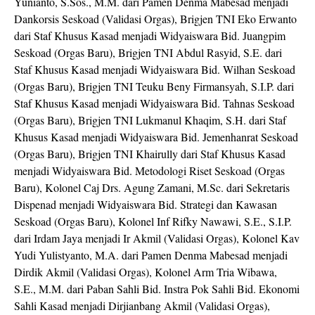
Yunianto, S.Sos., M.M. dari Pamen Denma Mabesad menjadi
Dankorsis Seskoad (Validasi Orgas), Brigjen TNI Eko Erwanto
dari Staf Khusus Kasad menjadi Widyaiswara Bid. Juangpim
Seskoad (Orgas Baru), Brigjen TNI Abdul Rasyid, S.E. dari
Staf Khusus Kasad menjadi Widyaiswara Bid. Wilhan Seskoad
(Orgas Baru), Brigjen TNI Teuku Beny Firmansyah, S.I.P. dari
Staf Khusus Kasad menjadi Widyaiswara Bid. Tahnas Seskoad
(Orgas Baru), Brigjen TNI Lukmanul Khaqim, S.H. dari Staf
Khusus Kasad menjadi Widyaiswara Bid. Jemenhanrat Seskoad
(Orgas Baru), Brigjen TNI Khairully dari Staf Khusus Kasad
menjadi Widyaiswara Bid. Metodologi Riset Seskoad (Orgas
Baru), Kolonel Caj Drs. Agung Zamani, M.Sc. dari Sekretaris
Dispenad menjadi Widyaiswara Bid. Strategi dan Kawasan
Seskoad (Orgas Baru), Kolonel Inf Rifky Nawawi, S.E., S.I.P.
dari Irdam Jaya menjadi Ir Akmil (Validasi Orgas), Kolonel Kav
Yudi Yulistyanto, M.A. dari Pamen Denma Mabesad menjadi
Dirdik Akmil (Validasi Orgas), Kolonel Arm Tria Wibawa,
S.E., M.M. dari Paban Sahli Bid. Instra Pok Sahli Bid. Ekonomi
Sahli Kasad menjadi Dirjianbang Akmil (Validasi Orgas),