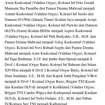
Asren Kaskostrad (Validasi Orgas), Kolonel Inf Fritz Gerald
Manusun Tua Pasaribu dari Pamen Denma Mabesad menjadi
Asintel Kaskostrad (Validasi Orgas), Kolonel Inf Susilo dari
Danrem 051/Wkt (Jakarta Timur) Kodam Jaya menjadi Asops
Kaskostrad (Validasi Orgas), Kolonel Inf Parwito dari Danrem
062/Tn (Garut) Kodam III/Slw menjadi Aspers Kaskostrad
(Validasi Orgas), Kolonel Inf Piek Budyakto, S.H., M.H. dari
Pamen Denma Mabesad menjadi Aslog Kaskostrad (Validasi
Orgas), Kolonel Inf Novi Rubadi Sugito dari Pamen Denma
Mabesad menjadi Aster Kaskostrad (Validasi Orgas), Kolonel
Inf Fajar Budiman, S.I.P. dari Irutter Itum Itjenad menjadi Ir
Divif 1 Kostrad (Orgas Baru), Kolonel Inf Bahram dari Irdam
XIV/Hsn menjadi Ir Divif 2 Kostrad (Orgas Baru), Kolonel Inf
Dian Sundiana, S.E., M.M. dari Kapok Sahli Pangdam V/Brw
menjadi Ir Divif 3 Kostrad (Orgas Baru), Brigjen TNI Kasuri
dari Kasdam IX/Udy menjadi Ir Kodiklatad (Validasi Orgas),
Brigjen TNI Candra Wijaya dari Kadispenad menjadi Kasdam
IX/Udy, Kolonel Inf Nefra Firdaus, S.E., M.M. dari Paban
IV/Komsos Ster TNI menjadi Kadispenad.