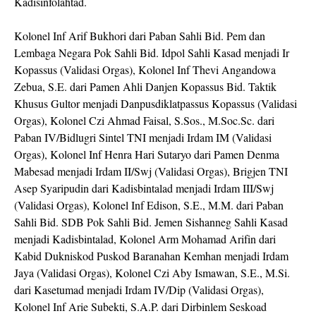
Kadisinfolahtad.
Kolonel Inf Arif Bukhori dari Paban Sahli Bid. Pem dan
Lembaga Negara Pok Sahli Bid. Idpol Sahli Kasad menjadi Ir
Kopassus (Validasi Orgas), Kolonel Inf Thevi Angandowa
Zebua, S.E. dari Pamen Ahli Danjen Kopassus Bid. Taktik
Khusus Gultor menjadi Danpusdiklatpassus Kopassus (Validasi
Orgas), Kolonel Czi Ahmad Faisal, S.Sos., M.Soc.Sc. dari
Paban IV/Bidlugri Sintel TNI menjadi Irdam IM (Validasi
Orgas), Kolonel Inf Henra Hari Sutaryo dari Pamen Denma
Mabesad menjadi Irdam II/Swj (Validasi Orgas), Brigjen TNI
Asep Syaripudin dari Kadisbintalad menjadi Irdam III/Swj
(Validasi Orgas), Kolonel Inf Edison, S.E., M.M. dari Paban
Sahli Bid. SDB Pok Sahli Bid. Jemen Sishanneg Sahli Kasad
menjadi Kadisbintalad, Kolonel Arm Mohamad Arifin dari
Kabid Dukniskod Puskod Baranahan Kemhan menjadi Irdam
Jaya (Validasi Orgas), Kolonel Czi Aby Ismawan, S.E., M.Si.
dari Kasetumad menjadi Irdam IV/Dip (Validasi Orgas),
Kolonel Inf Arie Subekti, S.A.P. dari Dirbinlem Seskoad