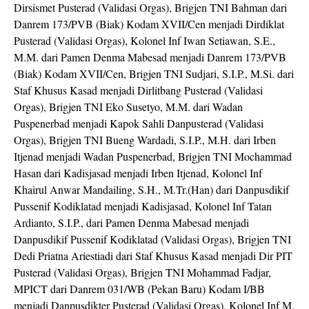
Dirsismet Pusterad (Validasi Orgas), Brigjen TNI Bahman dari
Danrem 173/PVB (Biak) Kodam XVII/Cen menjadi Dirdiklat
Pusterad (Validasi Orgas), Kolonel Inf Iwan Setiawan, S.E.,
M.M. dari Pamen Denma Mabesad menjadi Danrem 173/PVB
(Biak) Kodam XVII/Cen, Brigjen TNI Sudjari, S.I.P., M.Si. dari
Staf Khusus Kasad menjadi Dirlitbang Pusterad (Validasi
Orgas), Brigjen TNI Eko Susetyo, M.M. dari Wadan
Puspenerbad menjadi Kapok Sahli Danpusterad (Validasi
Orgas), Brigjen TNI Bueng Wardadi, S.I.P., M.H. dari Irben
Itjenad menjadi Wadan Puspenerbad, Brigjen TNI Mochammad
Hasan dari Kadisjasad menjadi Irben Itjenad, Kolonel Inf
Khairul Anwar Mandailing, S.H., M.Tr.(Han) dari Danpusdikif
Pussenif Kodiklatad menjadi Kadisjasad, Kolonel Inf Tatan
Ardianto, S.I.P., dari Pamen Denma Mabesad menjadi
Danpusdikif Pussenif Kodiklatad (Validasi Orgas), Brigjen TNI
Dedi Priatna Ariestiadi dari Staf Khusus Kasad menjadi Dir PIT
Pusterad (Validasi Orgas), Brigjen TNI Mohammad Fadjar,
MPICT dari Danrem 031/WB (Pekan Baru) Kodam I/BB
menjadi Danpusdikter Pusterad (Validasi Orgas), Kolonel Inf M.