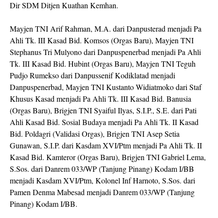
Dir SDM Ditjen Kuathan Kemhan.
Mayjen TNI Arif Rahman, M.A. dari Danpusterad menjadi Pa
Ahli Tk. III Kasad Bid. Komsos (Orgas Baru), Mayjen TNI
Stephanus Tri Mulyono dari Danpuspenerbad menjadi Pa Ahli
Tk. III Kasad Bid. Hubint (Orgas Baru), Mayjen TNI Teguh
Pudjo Rumekso dari Danpussenif Kodiklatad menjadi
Danpuspenerbad, Mayjen TNI Kustanto Widiatmoko dari Staf
Khusus Kasad menjadi Pa Ahli Tk. III Kasad Bid. Banusia
(Orgas Baru), Brigjen TNI Syaiful Ilyas, S.I.P., S.E. dari Pati
Ahli Kasad Bid. Sosial Budaya menjadi Pa Ahli Tk. II Kasad
Bid. Poldagri (Validasi Orgas), Brigjen TNI Asep Setia
Gunawan, S.I.P. dari Kasdam XVI/Ptm menjadi Pa Ahli Tk. II
Kasad Bid. Kamteror (Orgas Baru), Brigjen TNI Gabriel Lema,
S.Sos. dari Danrem 033/WP (Tanjung Pinang) Kodam I/BB
menjadi Kasdam XVI/Ptm, Kolonel Inf Harnoto, S.Sos. dari
Pamen Denma Mabesad menjadi Danrem 033/WP (Tanjung
Pinang) Kodam I/BB.