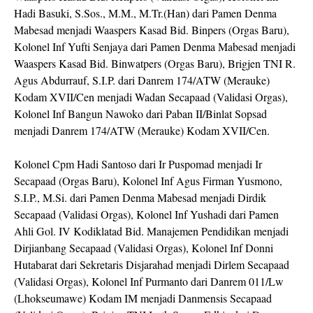
Hadi Basuki, S.Sos., M.M., M.Tr.(Han) dari Pamen Denma
Mabesad menjadi Waaspers Kasad Bid. Binpers (Orgas Baru),
Kolonel Inf Yufti Senjaya dari Pamen Denma Mabesad menjadi
Waaspers Kasad Bid. Binwatpers (Orgas Baru), Brigjen TNI R.
Agus Abdurrauf, S.I.P. dari Danrem 174/ATW (Merauke)
Kodam XVII/Cen menjadi Wadan Secapaad (Validasi Orgas),
Kolonel Inf Bangun Nawoko dari Paban II/Binlat Sopsad
menjadi Danrem 174/ATW (Merauke) Kodam XVII/Cen.
Kolonel Cpm Hadi Santoso dari Ir Puspomad menjadi Ir
Secapaad (Orgas Baru), Kolonel Inf Agus Firman Yusmono,
S.I.P., M.Si. dari Pamen Denma Mabesad menjadi Dirdik
Secapaad (Validasi Orgas), Kolonel Inf Yushadi dari Pamen
Ahli Gol. IV Kodiklatad Bid. Manajemen Pendidikan menjadi
Dirjianbang Secapaad (Validasi Orgas), Kolonel Inf Donni
Hutabarat dari Sekretaris Disjarahad menjadi Dirlem Secapaad
(Validasi Orgas), Kolonel Inf Purmanto dari Danrem 011/Lw
(Lhokseumawe) Kodam IM menjadi Danmensis Secapaad