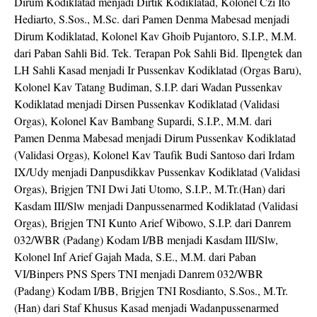
Dirum Kodiklatad menjadi Dirtik Kodiklatad, Kolonel Czi Ito
Hediarto, S.Sos., M.Sc. dari Pamen Denma Mabesad menjadi
Dirum Kodiklatad, Kolonel Kav Ghoib Pujantoro, S.I.P., M.M.
dari Paban Sahli Bid. Tek. Terapan Pok Sahli Bid. Ilpengtek dan
LH Sahli Kasad menjadi Ir Pussenkav Kodiklatad (Orgas Baru),
Kolonel Kav Tatang Budiman, S.I.P. dari Wadan Pussenkav
Kodiklatad menjadi Dirsen Pussenkav Kodiklatad (Validasi
Orgas), Kolonel Kav Bambang Supardi, S.I.P., M.M. dari
Pamen Denma Mabesad menjadi Dirum Pussenkav Kodiklatad
(Validasi Orgas), Kolonel Kav Taufik Budi Santoso dari Irdam
IX/Udy menjadi Danpusdikkav Pussenkav Kodiklatad (Validasi
Orgas), Brigjen TNI Dwi Jati Utomo, S.I.P., M.Tr.(Han) dari
Kasdam III/Slw menjadi Danpussenarmed Kodiklatad (Validasi
Orgas), Brigjen TNI Kunto Arief Wibowo, S.I.P. dari Danrem
032/WBR (Padang) Kodam I/BB menjadi Kasdam III/Slw,
Kolonel Inf Arief Gajah Mada, S.E., M.M. dari Paban
VI/Binpers PNS Spers TNI menjadi Danrem 032/WBR
(Padang) Kodam I/BB, Brigjen TNI Rosdianto, S.Sos., M.Tr.
(Han) dari Staf Khusus Kasad menjadi Wadanpussenarmed