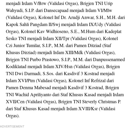
menjadi Irdam V/Brw (Validasi Orgas), Brigjen TNI Urip
Wahyudi, S.I.P. dari Dansecapaad menjadi Irdam VI/Mlw
(Validasi Orgas), Kolonel Inf Dr. Arudji Anwar, S.H., M.H. dari
Kapok Sahli Pangdam II/Swj menjadi Irdam IX/Udy (Validasi
Orgas), Kolonel Kav Widhioseno, S.E., M.Hum dari Kadeplat
Sesko TNI menjadi Irdam XII/Tpr (Validasi Orgas), Kolonel
Czi Junior Tumilar, S.I.P., M.M. dari Pamen Ditziad (Staf
Khusus Dirziad) menjadi Irdam XIII/Mdk (Validasi Orgas),
Brigjen TNI Purbo Prastowo, S.I.P., M.M. dari Danpussenarmed
Kodiklatad menjadi Irdam XIV/Hsn (Validasi Orgas), Brigjen
TNI Dwi Darmadi, S.Sos. dari Kasdivif 3 Kostrad menjadi
Irdam XVI/Ptm (Validasi Orgas), Kolonel Inf Refrizal dari
Pamen Denma Mabesad menjadi Kasdivif 3 Kostrad, Brigjen
TNI Wachid Apriliyanto dari Staf Khusus Kasad menjadi Irdam
XVII/Cen (Validasi Orgas), Brigjen TNI Steverly Christmas P.
dari Staf Khusus Kasad menjadi Irdam XVIII/Ksr (Validasi
Orgas).
ADVERTISEMENT