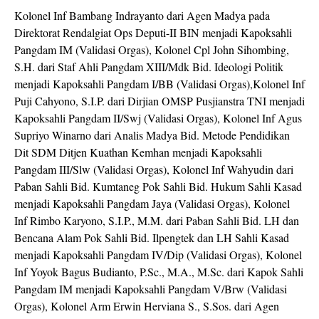
Kolonel Inf Bambang Indrayanto dari Agen Madya pada
Direktorat Rendalgiat Ops Deputi-II BIN menjadi Kapoksahli
Pangdam IM (Validasi Orgas), Kolonel Cpl John Sihombing,
S.H. dari Staf Ahli Pangdam XIII/Mdk Bid. Ideologi Politik
menjadi Kapoksahli Pangdam I/BB (Validasi Orgas),Kolonel Inf
Puji Cahyono, S.I.P. dari Dirjian OMSP Pusjianstra TNI menjadi
Kapoksahli Pangdam II/Swj (Validasi Orgas), Kolonel Inf Agus
Supriyo Winarno dari Analis Madya Bid. Metode Pendidikan
Dit SDM Ditjen Kuathan Kemhan menjadi Kapoksahli
Pangdam III/Slw (Validasi Orgas), Kolonel Inf Wahyudin dari
Paban Sahli Bid. Kumtaneg Pok Sahli Bid. Hukum Sahli Kasad
menjadi Kapoksahli Pangdam Jaya (Validasi Orgas), Kolonel
Inf Rimbo Karyono, S.I.P., M.M. dari Paban Sahli Bid. LH dan
Bencana Alam Pok Sahli Bid. Ilpengtek dan LH Sahli Kasad
menjadi Kapoksahli Pangdam IV/Dip (Validasi Orgas), Kolonel
Inf Yoyok Bagus Budianto, P.Sc., M.A., M.Sc. dari Kapok Sahli
Pangdam IM menjadi Kapoksahli Pangdam V/Brw (Validasi
Orgas), Kolonel Arm Erwin Herviana S., S.Sos. dari Agen