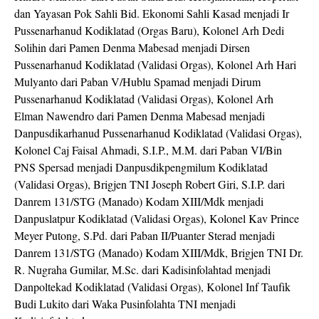
dan Yayasan Pok Sahli Bid. Ekonomi Sahli Kasad menjadi Ir
Pussenarhanud Kodiklatad (Orgas Baru), Kolonel Arh Dedi
Solihin dari Pamen Denma Mabesad menjadi Dirsen
Pussenarhanud Kodiklatad (Validasi Orgas), Kolonel Arh Hari
Mulyanto dari Paban V/Hublu Spamad menjadi Dirum
Pussenarhanud Kodiklatad (Validasi Orgas), Kolonel Arh
Elman Nawendro dari Pamen Denma Mabesad menjadi
Danpusdikarhanud Pussenarhanud Kodiklatad (Validasi Orgas),
Kolonel Caj Faisal Ahmadi, S.I.P., M.M. dari Paban VI/Bin
PNS Spersad menjadi Danpusdikpengmilum Kodiklatad
(Validasi Orgas), Brigjen TNI Joseph Robert Giri, S.I.P. dari
Danrem 131/STG (Manado) Kodam XIII/Mdk menjadi
Danpuslatpur Kodiklatad (Validasi Orgas), Kolonel Kav Prince
Meyer Putong, S.Pd. dari Paban II/Puanter Sterad menjadi
Danrem 131/STG (Manado) Kodam XIII/Mdk, Brigjen TNI Dr.
R. Nugraha Gumilar, M.Sc. dari Kadisinfolahtad menjadi
Danpoltekad Kodiklatad (Validasi Orgas), Kolonel Inf Taufik
Budi Lukito dari Waka Pusinfolahta TNI menjadi