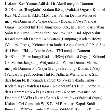
Kolonel Kav Yanuar Adil dari Ir Akmil menjadi Danrem
041/Gamas (Bengkulu) Kodam II/Swj (Validasi Orgas), Kolonel
Kav M. Zulkifli, S.I.P., M.M. dari Pamen Denma Mabesad
menjadi Danrem 042/Gapu (Jambi) Kodam II/Swj (Validasi
Orgas), Kolonel Inf Toto Jumariono, S.S., M.I.Kom. dari Paban
Sahli Bid. Orpol, Ormas dan LSM Pok Sahli Bid. Idpol Sahli
Kasad menjadi Danrem 043/Gatam (Lampung) Kodam II/Swj
(Validasi Orgas), Kolonel Arm Jauhari Agus Suraji, S.I.P., S.Sos
dari Paban III/Log Ditmin Sesko TNI menjadi Danrem
044/Gapo (Palembang) Kodam II/Swj (Validasi Orgas), Kolonel
Czi Mateus Jangkung Widyanto dari Pamen Denma Mabesad
menjadi Danrem 045/Gaya (Bangka Belitung) Kodam II/Swj
(Validasi Orgas), Kolonel Inf R. Sidharta Wisnu Graha, S.E.
dari Irdam I/BB menjadi Danrem 051/Wkt (Jakarta Timur)
Kodam Jaya (Validasi Orgas), Kolonel Inf Tri Budi Utomo, S.E.
dari Danrem 052/Wkr (Jakarta Barat) Kodam Jaya menjadi
Danrem 052/Wkr (Jakarta Barat) Kodam Jaya (Validasi Orgas),
Kolonel Czi Gumuruh W., S.E., M.B.A. dari Kapok Sahli
Pangdam XII/Tpr menjadi Danrem 064/MY (Serang) Kodam