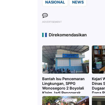
NASIONAL
NEWS
ADVERTISEMENT
Direkomendasikan
Bantah Isu Pencemaran
Kejari
Lingkungan, SPPG
Dinas S
Wonosegoro 2 Boyolali
Dugaa
Klaim Jadi Penggerak
Dana P
Ekonomi Warga
Kalikaj