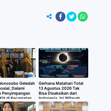
 Wonosobo Geledah
Gerhana Matahari Total
osial, Dalami
13 Agustus 2026 Tak
n Penyimpangan
Bisa Disaksikan dari
KH di Kecamatan
Indonesia, Ini Wilayah
ar
yang Dilintasi Jalur
Totalitas