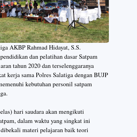
tiga AKBP Rahmad Hidayat, S.S.
endidikan dan pelatihan dasar Satpam
aran tahun 2020 dan terselenggaranya
rkat kerja sama Polres Salatiga dengan BUJP
 memenuhi kebutuhan personil satpam
ga.
elas) hari saudara akan mengikuti
satpam, dalam waktu yang singkat ini
 dibekali materi pelajaran baik teori