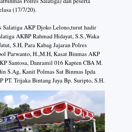
atbinmas Polres Salatiga) dan peserta
lasa (17/7/20).
Salatiga AKP Djoko Lelono,turut hadir
Salatiga AKBP Rahmad Hidayat, S.S.,Waka
utut, S.H, Para Kabag Jajaran Polres
pol Parwanto, H.,M.H, Kasat Binmas AKP
 AKP Santosa, Danramil 016 Kapten CBA M.
din S.Ag, Kanit Polmas Sat Binmas Ipda
 PT. Trijaka Bintang Jaya Bp. Suripto, S.H.