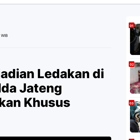
M WIB
jadian Ledakan di
lda Jateng
ukan Khusus