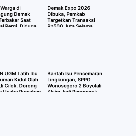
Warga di
Demak Expo 2026
agung Demak
Dibuka, Pemkab
Terbakar Saat
Targetkan Transaksi
al Pergi, Diduga
Rp500 Juta Selama
Korsleting Listrik
Empat Hari
N UGM Latih Ibu
Bantah Isu Pencemaran
uman Kidul Olah
Lingkungan, SPPG
di Cilok, Dorong
Wonosegoro 2 Boyolali
g Usaha Rumahan
Klaim Jadi Penggerak
Ekonomi Warga