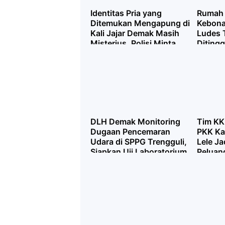
Identitas Pria yang
Rumah 
Ditemukan Mengapung di
Kebon
Kali Jajar Demak Masih
Ludes 
Misterius, Polisi Minta
Ditingg
Bantuan Masyarakat
Akibat 
DLH Demak Monitoring
Tim KK
Dugaan Pencemaran
PKK Ka
Udara di SPPG Trengguli,
Lele Ja
Siapkan Uji Laboratorium
Peluan
Jika Diperlukan