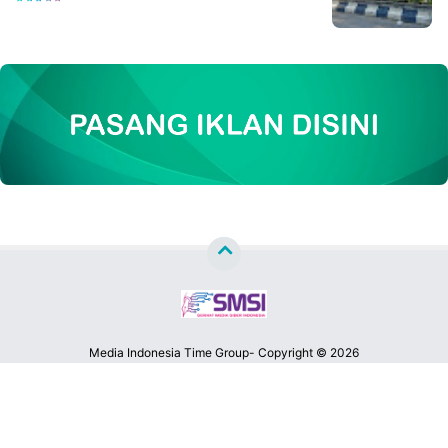
Media Indonesia Time Group- Copyright ©
2026
MATA LENSA NEWS™
Premium
By
Raushan
Design
With