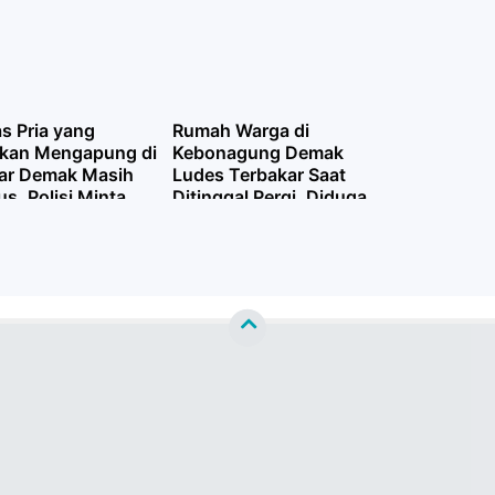
Manual
as Pria yang
Rumah Warga di
kan Mengapung di
Kebonagung Demak
ajar Demak Masih
Ludes Terbakar Saat
us, Polisi Minta
Ditinggal Pergi, Diduga
n Masyarakat
Akibat Korsleting Listrik