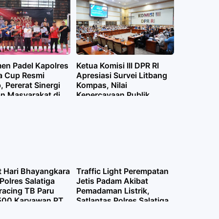
en Padel Kapolres
Ketua Komisi III DPR RI
ga Cup Resmi
Apresiasi Survei Litbang
, Pererat Sinergi
Kompas, Nilai
an Masyarakat di
Kepercayaan Publik
hayangkara Ke-80
terhadap Polri Terus
Meningkat
 Hari Bhayangkara
Traffic Light Perempatan
Polres Salatiga
Jetis Padam Akibat
racing TB Paru
Pemadaman Listrik,
500 Karyawan PT
Satlantas Polres Salatiga
Lakukan Pengaturan