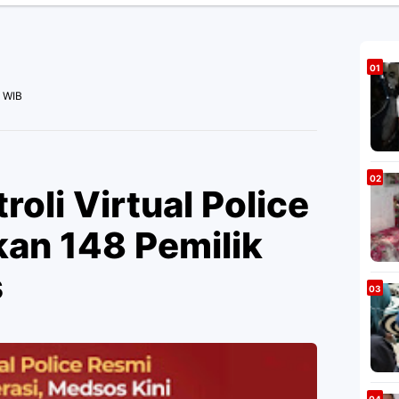
M WIB
troli Virtual Police
kan 148 Pemilik
s