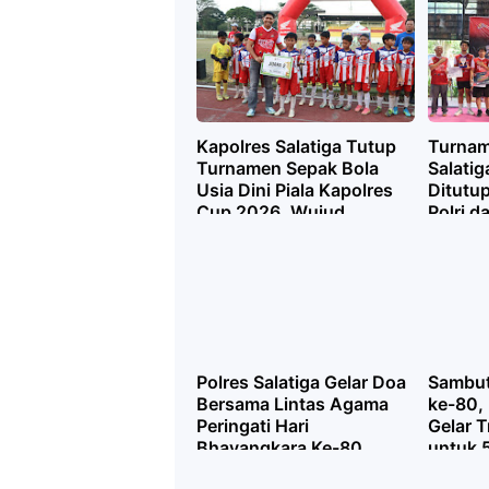
Kapolres Salatiga Tutup
Turnam
Turnamen Sepak Bola
Salati
Usia Dini Piala Kapolres
Ditutup
Cup 2026, Wujud
Polri d
Pembinaan Generasi
Hari B
Berprestasi
Polres Salatiga Gelar Doa
Sambut
Bersama Lintas Agama
ke-80, 
Peringati Hari
Gelar T
Bhayangkara Ke-80,
untuk 
Perkuat Toleransi dan
AAJ