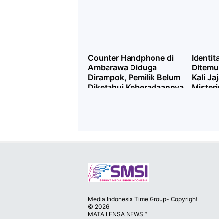
Sinergitas
Counter Handphone di
Identit
Ambarawa Diduga
Ditemu
Dirampok, Pemilik Belum
Kali J
Diketahui Keberadaannya
Misteri
Bantua
Media Indonesia Time Group- Copyright
©
2026
MATA LENSA NEWS™