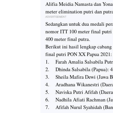
Alifia Meidia Namasta dan Yonat
meter elimination putri dan putra
ADVERTISEMENT
Sedangkan untuk dua medali pera
nomor ITT 100 meter final putri
400 meter final putra.
Berikut ini hasil lengkap caban
final putri PON XX Papua 2021:
1.
Farah Amalia Salsabila Putr
2.
Dhinda Salsabila (Papua): 4
3.
Sheila Mafira Dewi (Jawa Ba
4.
Aradhana Wikanestri (Daera
5.
Naviska Putri Afifah (Daera
6.
Nadhila Afiati Rachman (Ja
7.
Afifah Nurul Syahidah (Bant