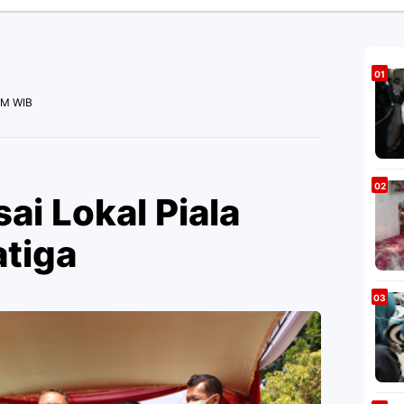
PM WIB
i Lokal Piala
atiga