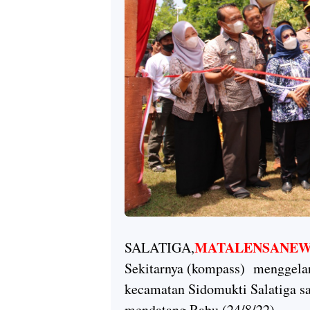
MATALENSANEW
SALATIGA,
Sekitarnya (kompass) menggelar
kecamatan Sidomukti Salatiga s
mendatang,Rabu (24/8/22).