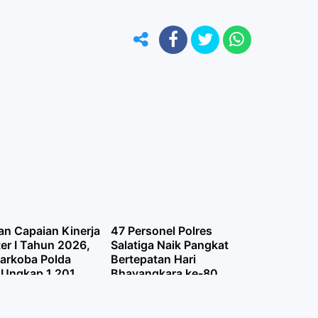
an Capaian Kinerja
47 Personel Polres
er I Tahun 2026,
Salatiga Naik Pangkat
narkoba Polda
Bertepatan Hari
 Ungkap 1.201
Bhayangkara ke-80,
Narkoba, Tangkap
Kapolres: Amanah untuk
Tersangka dan
Tingkatkan Pengabdian
tkan 1,83 Juta