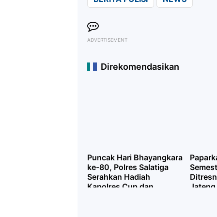
ADVERTISEMENT
Direkomendasikan
Puncak Hari Bhayangkara
Papark
ke-80, Polres Salatiga
Semest
Serahkan Hadiah
Ditres
Kapolres Cup dan
Jateng
Bantuan Alsintan untuk
Kasus 
Kelompok Tani
1.485 
Selama