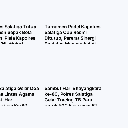
s Salatiga Tutup
Turnamen Padel Kapolres
en Sepak Bola
Salatiga Cup Resmi
ni Piala Kapolres
Ditutup, Pererat Sinergi
26, Wujud
Polri dan Masyarakat di
aan Generasi
Hari Bhayangkara Ke-80
tasi
Salatiga Gelar Doa
Sambut Hari Bhayangkara
a Lintas Agama
ke-80, Polres Salatiga
ti Hari
Gelar Tracing TB Paru
gkara Ke-80,
untuk 500 Karyawan PT
 Toleransi dan
AAJ
tas