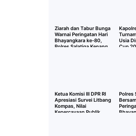
Jiwa
Ziarah dan Tabur Bunga
Kapolre
Warnai Peringatan Hari
Turnam
Bhayangkara ke-80,
Usia Di
Polres Salatiga Kenang
Cup 20
Jasa Pahlawan
Pembin
Berpres
Ketua Komisi III DPR RI
Polres 
Apresiasi Survei Litbang
Bersam
Kompas, Nilai
Peringa
Kepercayaan Publik
Bhayan
terhadap Polri Terus
Perkuat
Meningkat
Sinergi