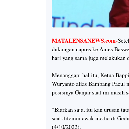
MATALENSANEWS.com-
Sete
dukungan capres ke Anies Basweda
hari yang sama juga melakukan 
Menanggapi hal itu, Ketua Bap
Wuryanto alias Bambang Pacul m
posisinya Ganjar saat ini masih 
“Biarkan saja, itu kan urusan ta
saat ditemui awak media di Gedu
(4/10/2022).