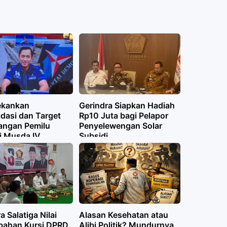
ekankan
Gerindra Siapkan Hadiah
dasi dan Target
Rp10 Juta bagi Pelapor
ngan Pemilu
Penyelewengan Solar
i Musda IV
Subsidi
at Jateng
a Salatiga Nilai
Alasan Kesehatan atau
ahan Kursi DPRD
Alibi Politik? Mundurnya