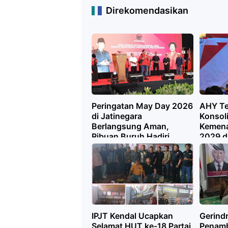
Direkomendasikan
Peringatan May Day 2026
AHY T
di Jatinegara
Konsoli
Berlangsung Aman,
Kemena
Ribuan Buruh Hadiri
2029 d
Acara PDIP
Demokr
IPJT Kendal Ucapkan
Gerindr
Selamat HUT ke-18 Partai
Penamb