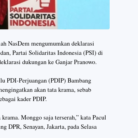
lah NasDem mengumumkan deklarasi
n, Partai Solidaritas Indonesia (PSI) di
deklarasi dukungan ke Ganjar Pranowo.
pilu PDI-Perjuangan (PDIP) Bambang
engingatkan akan tata krama, sebab
sebagai kader PDIP.
ta krama. Monggo saja terserah,” kata Pacul
ng DPR, Senayan, Jakarta, pada Selasa