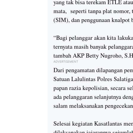
yang tak bisa terekam ETLE atau 
mata, seperti tanpa plat nomor
(SIM), dan penggunaan knalpot 
“Bagi pelanggar akan kita lakuk
ternyata masih banyak pelanggara
tambah AKP Betty Nugroho, S.H
ADVERTISEMENT
Dari pengamatan dilapangan pem
Satuan Lalulintas Polres Salatig
papan razia kepolisian, secara s
ada pelanggaran selanjutnya den
salam melaksanakan pengeceka
Selesai kegiatan Kasatlantas me
dilaksanakan jajarannya sejumla