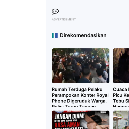
ADVERTISEMENT
Direkomendasikan
Rumah Terduga Pelaku
Cuaca 
Perampokan Konter Royal
Picu K
Phone Digeruduk Warga,
Tebu Si
Polisi Turun Tangan
Hangus