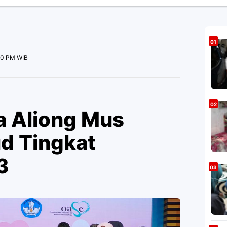
00 PM WIB
a Aliong Mus
ud Tingkat
3