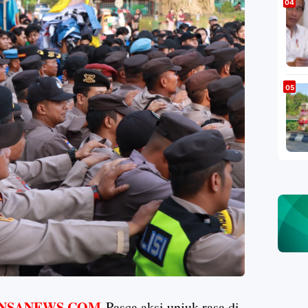
NSANEWS.COM-
Pasca aksi unjuk rasa di