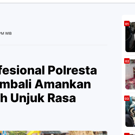
 PM WIB
esional Polresta
mbali Amankan
ah Unjuk Rasa