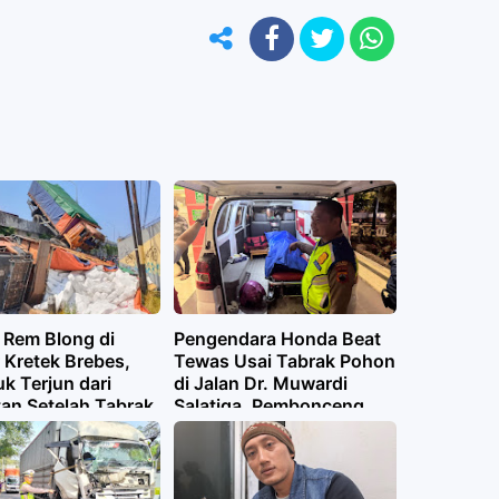
 Rem Blong di
Pengendara Honda Beat
 Kretek Brebes,
Tewas Usai Tabrak Pohon
k Terjun dari
di Jalan Dr. Muwardi
an Setelah Tabrak
Salatiga, Pembonceng
tas
Alami Patah Kaki