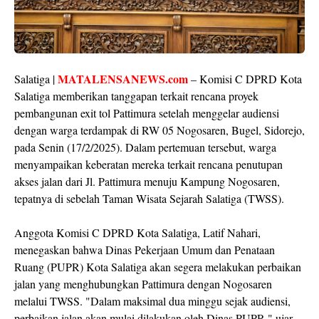
MATALENSANEWS.com
Salatiga |
– Komisi C DPRD Kota
Salatiga memberikan tanggapan terkait rencana proyek
pembangunan exit tol Pattimura setelah menggelar audiensi
dengan warga terdampak di RW 05 Nogosaren, Bugel, Sidorejo,
pada Senin (17/2/2025). Dalam pertemuan tersebut, warga
menyampaikan keberatan mereka terkait rencana penutupan
akses jalan dari Jl. Pattimura menuju Kampung Nogosaren,
tepatnya di sebelah Taman Wisata Sejarah Salatiga (TWSS).
Anggota Komisi C DPRD Kota Salatiga,
Latif Nahari
,
menegaskan bahwa Dinas Pekerjaan Umum dan Penataan
Ruang (PUPR) Kota Salatiga akan segera melakukan perbaikan
jalan yang menghubungkan Pattimura dengan Nogosaren
melalui TWSS. "Dalam maksimal dua minggu sejak audiensi,
perbaikan jalan akan mulai dilakukan oleh Dinas PUPR," ujar