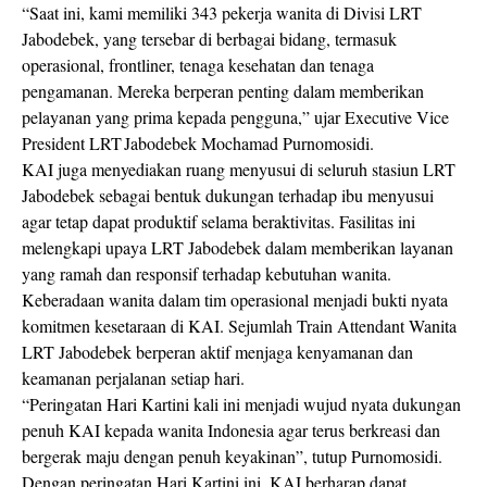
“Saat ini, kami memiliki 343 pekerja wanita di Divisi LRT
Jabodebek, yang tersebar di berbagai bidang, termasuk
operasional, frontliner, tenaga kesehatan dan tenaga
pengamanan. Mereka berperan penting dalam memberikan
pelayanan yang prima kepada pengguna,” ujar Executive Vice
President LRT Jabodebek Mochamad Purnomosidi.
KAI juga menyediakan ruang menyusui di seluruh stasiun LRT
Jabodebek sebagai bentuk dukungan terhadap ibu menyusui
agar tetap dapat produktif selama beraktivitas. Fasilitas ini
melengkapi upaya LRT Jabodebek dalam memberikan layanan
yang ramah dan responsif terhadap kebutuhan wanita.
Keberadaan wanita dalam tim operasional menjadi bukti nyata
komitmen kesetaraan di KAI. Sejumlah Train Attendant Wanita
LRT Jabodebek berperan aktif menjaga kenyamanan dan
keamanan perjalanan setiap hari.
“Peringatan Hari Kartini kali ini menjadi wujud nyata dukungan
penuh KAI kepada wanita Indonesia agar terus berkreasi dan
bergerak maju dengan penuh keyakinan”, tutup Purnomosidi.
Dengan peringatan Hari Kartini ini, KAI berharap dapat