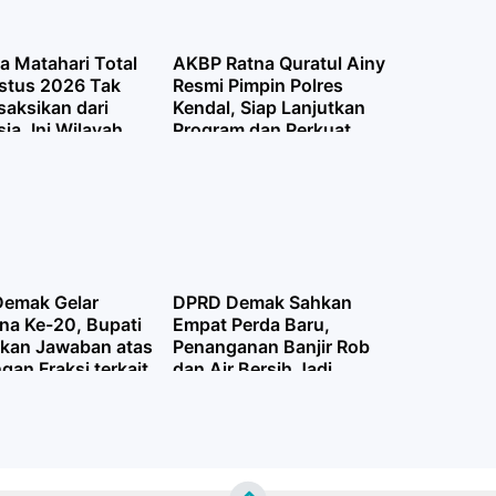
a Matahari Total
AKBP Ratna Quratul Ainy
stus 2026 Tak
Resmi Pimpin Polres
saksikan dari
Kendal, Siap Lanjutkan
ia, Ini Wilayah
Program dan Perkuat
lintasi Jalur
Sinergi
as
emak Gelar
DPRD Demak Sahkan
na Ke-20, Bupati
Empat Perda Baru,
kan Jawaban atas
Penanganan Banjir Rob
an Fraksi terkait
dan Air Bersih Jadi
ggungjawaban
Prioritas
2025