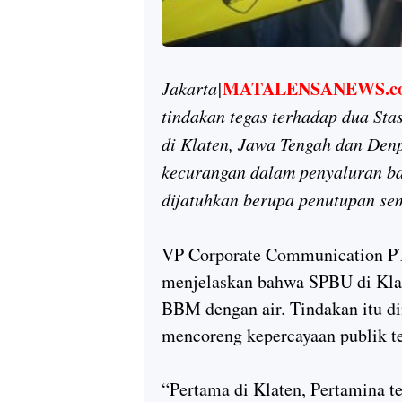
MATALENSANEWS.c
Jakarta|
tindakan tegas terhadap dua St
di Klaten, Jawa Tengah dan Denp
kecurangan dalam penyaluran b
dijatuhkan berupa penutupan se
VP Corporate Communication PT 
menjelaskan bahwa SPBU di Klat
BBM dengan air. Tindakan itu d
mencoreng kepercayaan publik t
“Pertama di Klaten, Pertamina t