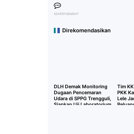
ADVERTISEMENT
Direkomendasikan
DLH Demak Monitoring
Tim KK
Dugaan Pencemaran
PKK Ka
Udara di SPPG Trengguli,
Lele Ja
Siapkan Uji Laboratorium
Peluan
Jika Diperlukan