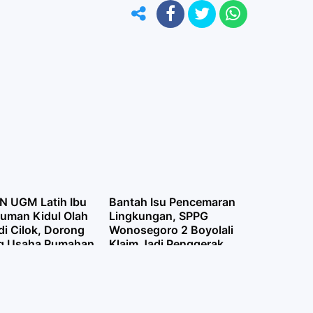
N UGM Latih Ibu
Bantah Isu Pencemaran
uman Kidul Olah
Lingkungan, SPPG
di Cilok, Dorong
Wonosegoro 2 Boyolali
g Usaha Rumahan
Klaim Jadi Penggerak
Ekonomi Warga