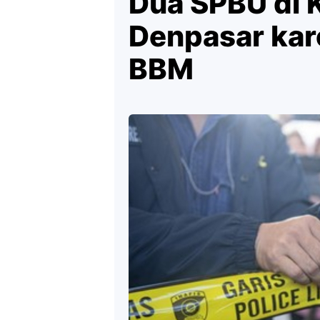
Dua SPBU di 
Denpasar kar
BBM