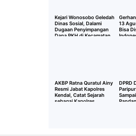
Kejari Wonosobo Geledah
Gerhan
Dinas Sosial, Dalami
13 Agu
Dugaan Penyimpangan
Bisa Di
Dana PKH di Kecamatan
Indones
Kalikajar
yang Di
Totalit
AKBP Ratna Quratul Ainy
DPRD D
Resmi Jabat Kapolres
Paripur
Kendal, Catat Sejarah
Sampai
sebagai Kapolres
Pandang
Perempuan Pertama
Pertan
APBD 