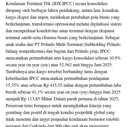
Kendaraan Terminal Tbk (IDX:IPCC) secara konsolidasi
ditopang oleh berbagai faktor pendukung, antara lain: kenaikan
kargo ekspor dan impor, melakukan perubahan pola bisnis yang
berkelanjutan, transformasi operasional melalui digitalisasi sistem
dan memperkuat konektivitas antar terminal dengan ekspansi
terminal satelit serta efisiensi bisnis yang berkelanjutan. Sebagai
anak usaha dari PT Pelindo Multi Terminal (Subholding Pelindo
bidang nonpetikemas) dan bagian dari Pelindo grup, IPCC
mencatatkan pertumbuhan arus kargo konsolidasi sebesar 10,9%
secara year on year (yoy) atau 52.562 unit hingga Juni 2025.
Tumbuhnya arus kargo tersebut berbanding lurus dengan
keberhasilan IPCC mencatatkan pertumbuhan pendapatan
15,35% atau sebesar Rp 415,55 miliar dengan pertumbuhan laba
bersih sebesar 41,1% secara year on year (yoy) hingga Juni 2025
menjadi Rp 113,85 Miliar. Dalam paruh pertama di tahun 2025,
Perseroan terus berupaya untuk meningkatkan kinerja yang
gemilang dan positif di tengah kondisi geopolitik global yang
tidak menentu dan target penjualan kendaraan bermotor (mobil)
nasional dari Gaikindo dari 900 ribu unit akan mengalami