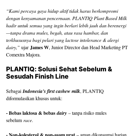
“Kami percaya gaya hidup aktif tidak harus berkompromi
dengan kenyamanan pencernaan. PLANTIQ Plant Based Milk
hadir untuk semua yang ingin berlari lebih jauh dan berenergi
—tanpa drama mules, begah, atau rasa hambar, dan
terkhususnya bagi pelari yang lactose intolerance & alergi
James W
dairy,”
ujar
, Junior Director dan Head Marketing PT
Comextra Majora.
PLANTIQ: Solusi Sehat Sebelum &
Sesudah Finish Line
Sebagai
Indonesia’s first cashew milk
, PLANTIQ
diformulasikan khusus untuk:
- Bebas laktosa & bebas
dairy
– tanpa risiko mules
sebelum
race
.
- Non-kolesterol & non-asam urat
– aman dikonsumsi harian.