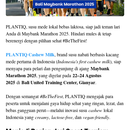
PLANTIQ, susu mede lokal bebas laktosa, siap jadi teman lari
Anda di Maybank Marathon 2025. Hindari mules & tetap
berenergi dengan pilihan sehat #BeTheFirst!
PLANTIQ Cashew Milk
, brand susu nabati berbasis kacang
mede pertama di Indonesia (
Indonesia's first cashew milk
), siap
Maybank
menyapa para pelari dan pengunjung di ajang
Marathon 2025
22–24 Agustus
, yang digelar pada
2025
Bali United Training Center, Gianyar
di
.
Dengan semangat
#BeTheFirst
, PLANTIQ mengajak para
peserta untuk menjalani gaya hidup sehat yang ringan, lezat, dan
bebas gangguan perut—melalui inovasi susu
cashew
lokal
Indonesia yang
creamy
,
lactose-free
, dan
vegan-friendly
.