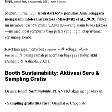
kopi,
matcha
,
oatmeal
, atau
smoothies
.
lebih dari 65% populasi Asia Tenggara
Menurut jurnal Gut,
mengalami intoleransi laktosa (Misselwitz et al., 2019)
; faktor
ini membuat cashew milk PLANTIQ—yang alami bebas laktosa
—menjadi opsi sempurna bagi pelari yang ingin tetap nyaman
sepanjang lomba.
Riset lain juga menyebut
cashew milk
sebagai
plant-
based
milk
paling ramah pencernaan bagi gaya hidup aktif
(Ashaolu & Ashaolu, 2021).
Booth Sustainability: Aktivasi Seru &
Sampling Gratis
Di area
Booth Sustainability
, PLANTIQ akan menghadirkan:
- Sampling gratis dua rasa:
Original & Chocolate