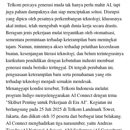
Telkom percaya generasi muda tak hanya perlu mahir AI, tapi
juga paham dampaknya dan siap menciptakan solusi. Disrupsi
yang dipicu oleh pesatnya perkembangan teknologi, khususnya
akal imitasi, telah mengubah wajah dunia kerja secara drastis.
Beragam jenis pekerjaan mulai tergantikan oleh otomatisasi,
sementara permintaan terhadap keterampilan baru meningkat
tajam. Namun, minimnya akses terhadap pelatihan kecerdasan
buatan, kesenjangan literasi teknologi, dan belum terintegrasinya
kurikulum pendidikan dengan kebutuhan industri membuat
generasi muda berisiko tertinggal. Di tengah perubahan ini,
penguasaan keterampilan baru serta pemahaman yang etis
terhadap teknologi menjadi semakin mendesak.
Menanggapi kondisi tersebut, Telkom Indonesia melalui
program Indigo menyelenggarakan AI Connect dengan tema
"Skillset Penting untuk Pekerjaan di Era AI". Kegiatan ini
berlangsung pada 25 Juli 2025 di Telkom Landmark Tower,
Jakarta, dan diikuti oleh 35 peserta dari berbagai latar belakang.
AI Connect menghadirkan tiga narasumber, yaitu Andreas
Tjendra (AI National Advisor), Abil Sudarman (AI Consultant),