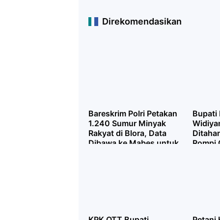
Direkomendasikan
Bareskrim Polri Petakan
Bupati
1.240 Sumur Minyak
Widiya
Rakyat di Blora, Data
Ditaha
Dibawa ke Mabes untuk
Rompi 
Kajian
Terjar
KPK OTT Bupati
Petani