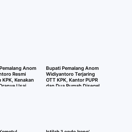
 Pemalang Anom
Bupati Pemalang Anom
ntoro Resmi
Widiyantoro Terjaring
n KPK, Kenakan
OTT KPK, Kantor PUPR
Oranye Usai
dan Dua Rumah Disegel
ing OTT
 Kemetul
Istilah 'Londo Ireng'