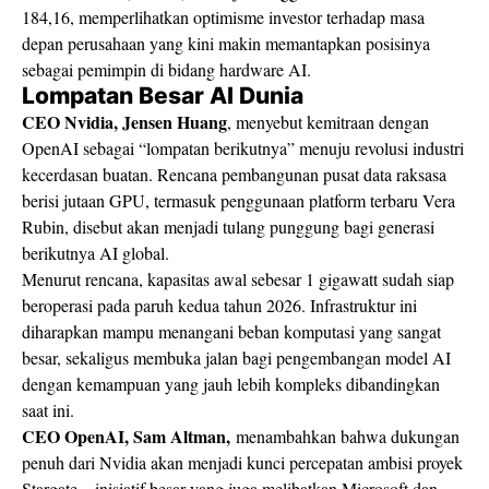
184,16, memperlihatkan optimisme investor terhadap masa
depan perusahaan yang kini makin memantapkan posisinya
sebagai pemimpin di bidang hardware AI.
Lompatan Besar AI Dunia
CEO Nvidia, Jensen Huang
, menyebut kemitraan dengan
OpenAI sebagai “lompatan berikutnya” menuju revolusi industri
kecerdasan buatan. Rencana pembangunan pusat data raksasa
berisi jutaan GPU, termasuk penggunaan platform terbaru Vera
Rubin, disebut akan menjadi tulang punggung bagi generasi
berikutnya AI global.
Menurut rencana, kapasitas awal sebesar 1 gigawatt sudah siap
beroperasi pada paruh kedua tahun 2026. Infrastruktur ini
diharapkan mampu menangani beban komputasi yang sangat
besar, sekaligus membuka jalan bagi pengembangan model AI
dengan kemampuan yang jauh lebih kompleks dibandingkan
saat ini.
CEO OpenAI, Sam Altman,
menambahkan bahwa dukungan
penuh dari Nvidia akan menjadi kunci percepatan ambisi proyek
Stargate—inisiatif besar yang juga melibatkan Microsoft dan