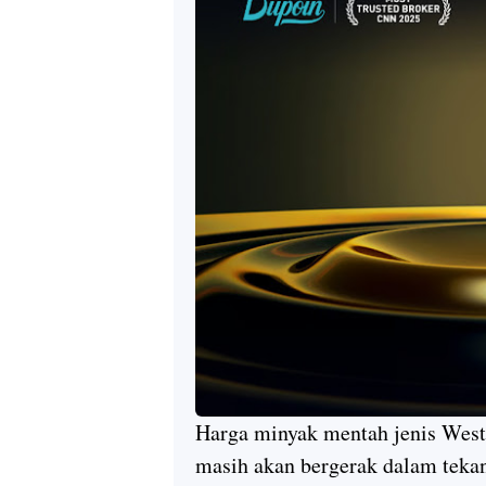
Harga minyak mentah jenis West
masih akan bergerak dalam tekan