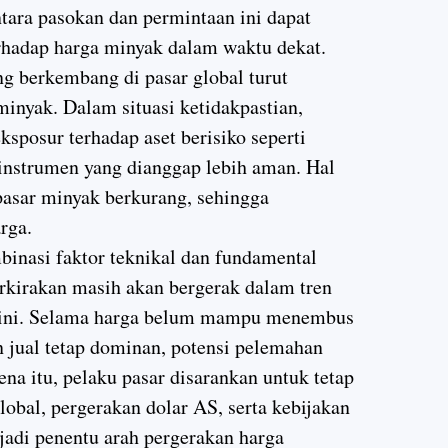
ara pasokan dan permintaan ini dapat
rhadap harga minyak dalam waktu dekat.
ang berkembang di pasar global turut
inyak. Dalam situasi ketidakpastian,
sposur terhadap aset berisiko seperti
 instrumen yang dianggap lebih aman. Hal
pasar minyak berkurang, sehingga
rga.
nasi faktor teknikal dan fundamental
rkirakan masih akan bergerak dalam tren
 ini. Selama harga belum mampu menembus
n jual tetap dominan, potensi pelemahan
ena itu, pelaku pasar disarankan untuk tetap
bal, pergerakan dolar AS, serta kebijakan
adi penentu arah pergerakan harga