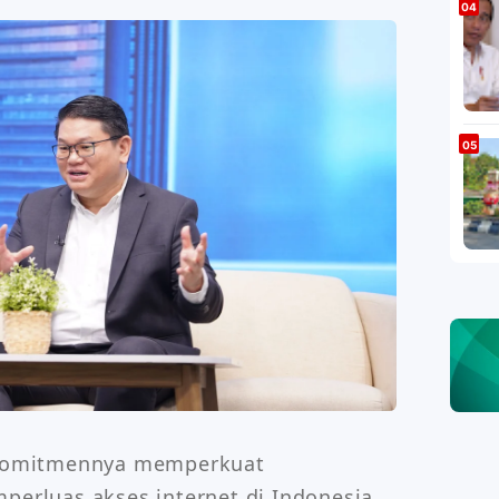
komitmennya memperkuat 
mperluas akses internet di Indonesia 