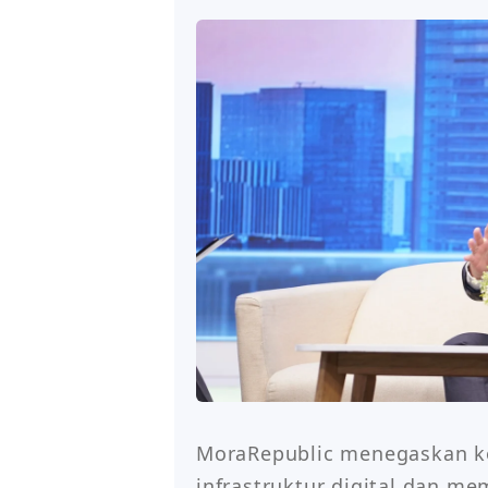
MoraRepublic menegaskan 
infrastruktur digital dan me