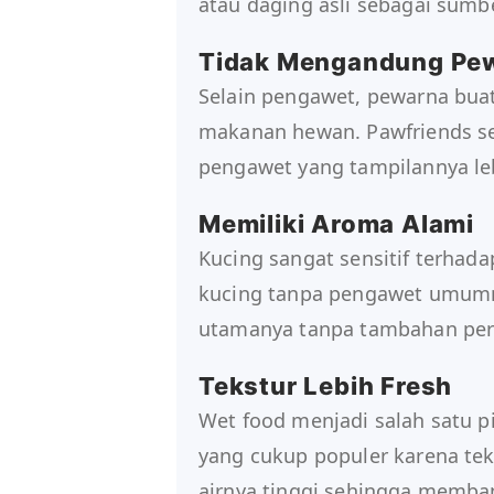
atau daging asli sebagai sumb
Tidak Mengandung Pew
Selain pengawet, pewarna bua
makanan hewan. Pawfriends s
pengawet yang tampilannya leb
Memiliki Aroma Alami
Kucing sangat sensitif terha
kucing tanpa pengawet umumn
utamanya tanpa tambahan peri
Tekstur Lebih Fresh
Wet food menjadi salah satu 
yang cukup populer karena te
airnya tinggi sehingga memba