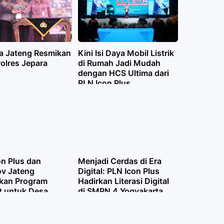
a Jateng Resmikan
Kini Isi Daya Mobil Listrik
olres Jepara
di Rumah Jadi Mudah
dengan HCS Ultima dari
PLN Icon Plus
on Plus dan
Menjadi Cerdas di Era
v Jateng
Digital: PLN Icon Plus
kan Program
Hadirkan Literasi Digital
t untuk Desa
di SMPN 4 Yogyakarta
pot