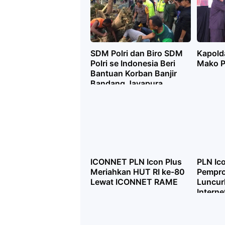
SDM Polri dan Biro SDM
Kapold
Polri se Indonesia Beri
Mako P
Bantuan Korban Banjir
Bandang Jayapura
ICONNET PLN Icon Plus
PLN Ic
Meriahkan HUT RI ke-80
Pempro
Lewat ICONNET RAME
Luncur
Interne
Blanks