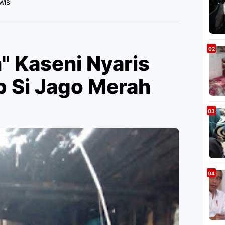
 WIB
 Kaseni Nyaris
p Si Jago Merah