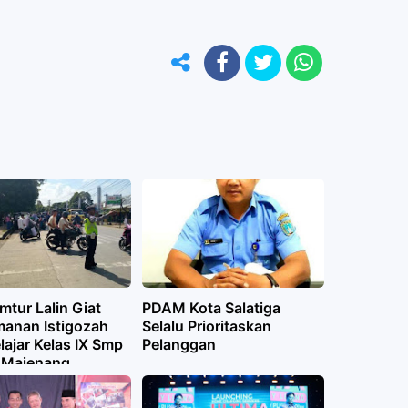
mtur Lalin Giat
PDAM Kota Salatiga
anan Istigozah
Selalu Prioritaskan
lajar Kelas IX Smp
Pelanggan
1 Majenang