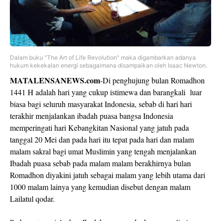
Dalam buku "The Art of Life Revolution" maka digambarkan adanya
hukum kekekalan energi sebagaimana disampaikan oleh Isaac Newton.
MATALENSANEWS.com
-Di penghujung bulan Romadhon
1441 H adalah hari yang cukup istimewa dan barangkali luar
biasa bagi seluruh masyarakat Indonesia, sebab di hari hari
terakhir menjalankan ibadah puasa bangsa Indonesia
memperingati hari Kebangkitan Nasional yang jatuh pada
tanggal 20 Mei dan pada hari itu tepat pada hari dan malam
malam sakral bagi umat Muslimin yang tengah menjalankan
Ibadah puasa sebab pada malam malam berakhirnya bulan
Romadhon diyakini jatuh sebagai malam yang lebih utama dari
1000 malam lainya yang kemudian disebut dengan malam
Lailatul qodar.