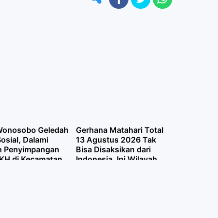
 Wonosobo Geledah
Gerhana Matahari Total
osial, Dalami
13 Agustus 2026 Tak
n Penyimpangan
Bisa Disaksikan dari
KH di Kecamatan
Indonesia, Ini Wilayah
ar
yang Dilintasi Jalur
Totalitas