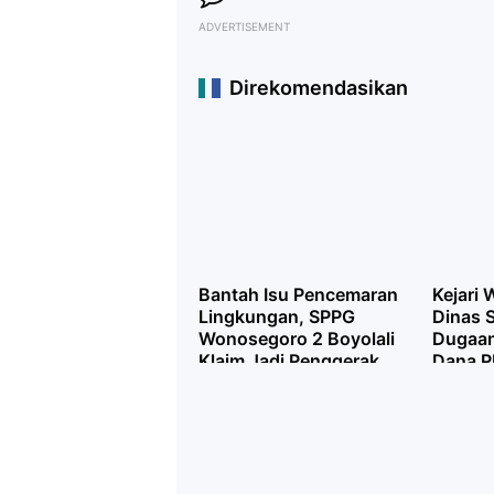
ADVERTISEMENT
Direkomendasikan
Bantah Isu Pencemaran
Kejari
Lingkungan, SPPG
Dinas S
Wonosegoro 2 Boyolali
Dugaa
Klaim Jadi Penggerak
Dana P
Ekonomi Warga
Kalikaj