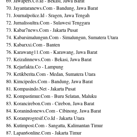
69. Jawapers.Co.Id - Bekasi, Jawa Barat
70. Jayantaranews.Com - Bandung, Jawa Barat
71. Journalpolice.Id - Sragen, Jawa Tengah
72. Jurnalissultra.Com - Sulawesi Tenggara
73. Kabar7news.Com - Jakarta Pusat
74. Kabarsimalungun.Com - Simalungun, Sumatera Utara
75. Kabarxxi.Com - Banten
76. Karawang11.Com - Karawang, Jawa Barat
77. Keizalinnews.Com - Bekasi, Jawa Barat
78. Kejarfakta.Co - Lampung
79. Ketikberita.Com - Medan, Sumatera Utara
80. Kimcipedes.Com - Bandung, Jawa Barat
81. Kompasindo.Net - Jakarta Pusat
82. Kompastimur.Com - Buru Selatan, Maluku
83. Korancirebon.Com - Cirebon, Jawa Barat
84. Koranindonews.Com - Cibinong, Jawa Barat
85. Koranprogresif.Co.Id - Jakarta Utara
86. Kutimpost.Com - Sangatta, Kalimantan Timur
87. Lapan6online.Com - Jakarta Timur