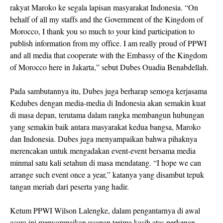
rakyat Maroko ke segala lapisan masyarakat Indonesia. “On
behalf of all my staffs and the Government of the Kingdom of
Morocco, I thank you so much to your kind participation to
publish information from my office. I am really proud of PPWI
and all media that cooperate with the Embassy of the Kingdom
of Morocco here in Jakarta,” sebut Dubes Ouadia Benabdellah.
Pada sambutannya itu, Dubes juga berharap semoga kerjasama
Kedubes dengan media-media di Indonesia akan semakin kuat
di masa depan, terutama dalam rangka membangun hubungan
yang semakin baik antara masyarakat kedua bangsa, Maroko
dan Indonesia. Dubes juga menyampaikan bahwa pihaknya
merencakan untuk mengadakan event-event bersama media
minmal satu kali setahun di masa mendatang. “I hope we can
arrange such event once a year,” katanya yang disambut tepuk
tangan meriah dari peserta yang hadir.
Ketum PPWI Wilson Lalengke, dalam pengantarnya di awal
acara ini menyampaikan ucapan terima kasih atas perkenan