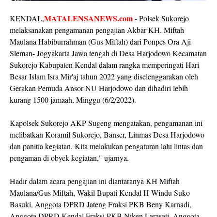
MATALENSANEWS.com
KENDAL,
- Polsek Sukorejo
melaksanakan pengamanan pengajian Akbar KH. Miftah
Maulana Habiburrahman (Gus Miftah) dari Ponpes Ora Aji
Sleman- Jogyakarta Jawa tengah di Desa Harjodowo Kecamatan
Sukorejo Kabupaten Kendal dalam rangka memperingati Hari
Besar Islam Isra Mir'aj tahun 2022 yang diselenggarakan oleh
Gerakan Pemuda Ansor NU Harjodowo dan dihadiri lebih
kurang 1500 jamaah, Minggu (6/2/2022).
Kapolsek Sukorejo AKP Sugeng mengatakan, pengamanan ini
melibatkan Koramil Sukorejo, Banser, Linmas Desa Harjodowo
dan panitia kegiatan. Kita melakukan pengaturan lalu lintas dan
pengaman di obyek kegiatan," ujarnya.
Hadir dalam acara pengajian ini diantaranya KH Miftah
Maulana/Gus Miftah, Wakil Bupati Kendal H Windu Suko
Basuki, Anggota DPRD Jateng Fraksi PKB Beny Karnadi,
Anggota DPRD Kendal Fraksi PKB Niken Larasati, Anggota