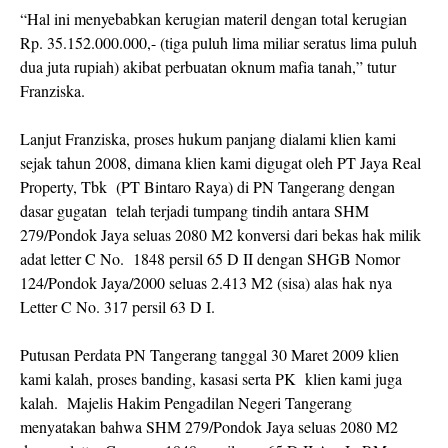
“Hal ini menyebabkan kerugian materil dengan total kerugian
Rp. 35.152.000.000,- (tiga puluh lima miliar seratus lima puluh
dua juta rupiah) akibat perbuatan oknum mafia tanah,” tutur
Franziska.
Lanjut Franziska, proses hukum panjang dialami klien kami
sejak tahun 2008, dimana klien kami digugat oleh PT Jaya Real
Property, Tbk (PT Bintaro Raya) di PN Tangerang dengan
dasar gugatan telah terjadi tumpang tindih antara SHM
279/Pondok Jaya seluas 2080 M2 konversi dari bekas hak milik
adat letter C No. 1848 persil 65 D II dengan SHGB Nomor
124/Pondok Jaya/2000 seluas 2.413 M2 (sisa) alas hak nya
Letter C No. 317 persil 63 D I.
Putusan Perdata PN Tangerang tanggal 30 Maret 2009 klien
kami kalah, proses banding, kasasi serta PK klien kami juga
kalah. Majelis Hakim Pengadilan Negeri Tangerang
menyatakan bahwa SHM 279/Pondok Jaya seluas 2080 M2