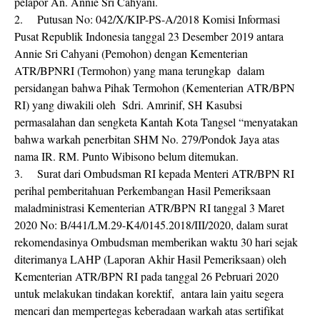
pelapor An. Annie Sri Cahyani.
2.
Putusan No: 042/X/KIP-PS-A/2018 Komisi Informasi
Pusat Republik Indonesia tanggal 23 Desember 2019 antara
Annie Sri Cahyani (Pemohon) dengan Kementerian
ATR/BPNRI (Termohon) yang mana terungkap dalam
persidangan bahwa Pihak Termohon (Kementerian ATR/BPN
RI) yang diwakili oleh Sdri. Amrinif, SH Kasubsi
permasalahan dan sengketa Kantah Kota Tangsel “menyatakan
bahwa warkah penerbitan SHM No. 279/Pondok Jaya atas
nama IR. RM. Punto Wibisono belum ditemukan.
3.
Surat dari Ombudsman RI kepada Menteri ATR/BPN RI
perihal pemberitahuan Perkembangan Hasil Pemeriksaan
maladministrasi Kementerian ATR/BPN RI tanggal 3 Maret
2020 No: B/441/LM.29-K4/0145.2018/III/2020, dalam surat
rekomendasinya Ombudsman memberikan waktu 30 hari sejak
diterimanya LAHP (Laporan Akhir Hasil Pemeriksaan) oleh
Kementerian ATR/BPN RI pada tanggal 26 Pebruari 2020
untuk melakukan tindakan korektif, antara lain yaitu segera
mencari dan mempertegas keberadaan warkah atas sertifikat