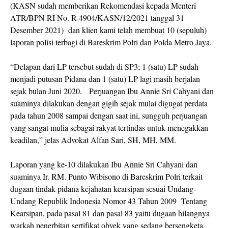
(KASN sudah memberikan Rekomendasi kepada Menteri
ATR/BPN RI No. R-4904/KASN/12/2021 tanggal 31
Desember 2021) dan klien kami telah membuat 10 (sepuluh)
laporan polisi terbagi di Bareskrim Polri dan Polda Metro Jaya.
“Delapan dari LP tersebut sudah di SP3; 1 (satu) LP sudah
menjadi putusan Pidana dan 1 (satu) LP lagi masih berjalan
sejak bulan Juni 2020. Perjuangan Ibu Annie Sri Cahyani dan
suaminya dilakukan dengan gigih sejak mulai digugat perdata
pada tahun 2008 sampai dengan saat ini, sungguh perjuangan
yang sangat mulia sebagai rakyat tertindas untuk menegakkan
keadilan,” jelas Advokat Alfan Sari, SH, MH, MM.
Laporan yang ke-10 dilakukan Ibu Annie Sri Cahyani dan
suaminya Ir. RM. Punto Wibisono di Bareskrim Polri terkait
dugaan tindak pidana kejahatan kearsipan sesuai Undang-
Undang Republik Indonesia Nomor 43 Tahun 2009 Tentang
Kearsipan, pada pasal 81 dan pasal 83 yaitu dugaan hilangnya
warkah penerbitan sertifikat obyek yang sedang bersengketa