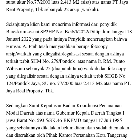
surat ukur No.77/2000 luas 2.413 M2 (sisa) atas nama PT Jaya
Real Property, Tbk sebanyak 22 arsip (warkah).
Selanjutnya klien kami menerima informasi dari penyidik
Bareskrim sesuai SP2HP No. B/56/I/2022/Dittipidum tanggal 18
Januari 2022 yang pada intinya Penyidik menerangkan bahwa
Himsar. A. Ptnh telah menyerahkan berupa fotocopy
arsip/warkah yang dilegalisir/legalisasi sesuai dengan aslinya
terkait terbit SHM No. 279/Pondok atas nama Ir. RM. Punto
Wibisono sebanyak 25 (duapuluh lima) warkah dan foto copy
yang dilegalisir sesuai dengan aslinya terkait terbit SHGB No.
124/Pondok Jaya, SU no. 77/2000 luas 2.413 M2 atas nama PT.
Jaya Real Property. Tbk.
Sedangkan Surat Keputusan Badan Koordinasi Penanaman
Modal Daerah atas nama Gubernur Kepala Daerah Tingkat I
jawa Barat No. 593.5/SK.46-BKPMD tanggal 17 Juli 1985
yang sebelumnya dikatakan belum ditemukan sudah ditemukan
dan diserahkan oleh Pihak Kantor Pertanahan Kota Tangerang