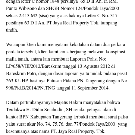
dengan letter C nomor 1848 persilnya 65 D II An. Ir. RM.
Punto Wibisono dan SHGB Nomor 124/Pondok Jaya/2000
seluas 2.413 M2 (sisa) yang alas hak nya Letter C No. 317
persilnya 63 D I An. PT Jaya Real Property Tbk. tumpang
tindih.
Walaupun klien kami mengalami kekalahan dalam dua perkara
perdata tersebut, klien kami terus berjuang melawan konspirasi
mafia tanah, antara lain membuat Laporan Polisi No:
LP/658/VIII/2012/Bareskrim tanggal 13 Agustus 2012 di
Bareskrim Polri, dengan dasar laporan yaitu tindak pidana pasal
263 KUHP, hasilnya Putusan Pidana PN Tangerang dengan No.
998/Pid.B/2014/PN.TNG tanggal 11 September 2014.
Dalam pertimbangannya Majelis Hakim menyatakan bahwa
Terdakwa H. Didin Solahudin, SH selaku petugas ukur di
kantor BPN Kabupaten Tangerang terbukti membuat surat palsu
yaitu surat ukur No. 74, 75,76, dan 77/Pondok Jaya/2000 yang
kesemuanya atas nama PT. Jaya Real Property. Tbk.