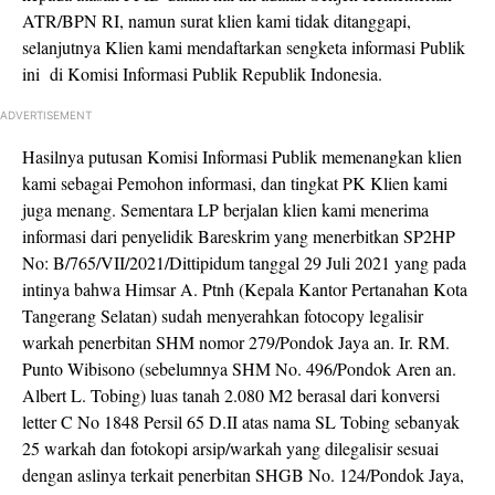
ATR/BPN RI, namun surat klien kami tidak ditanggapi,
selanjutnya Klien kami mendaftarkan sengketa informasi Publik
ini di Komisi Informasi Publik Republik Indonesia.
ADVERTISEMENT
Hasilnya putusan Komisi Informasi Publik memenangkan klien
kami sebagai Pemohon informasi, dan tingkat PK Klien kami
juga menang. Sementara LP berjalan klien kami menerima
informasi dari penyelidik Bareskrim yang menerbitkan SP2HP
No: B/765/VII/2021/Dittipidum tanggal 29 Juli 2021 yang pada
intinya bahwa Himsar A. Ptnh (Kepala Kantor Pertanahan Kota
Tangerang Selatan) sudah menyerahkan fotocopy legalisir
warkah penerbitan SHM nomor 279/Pondok Jaya an. Ir. RM.
Punto Wibisono (sebelumnya SHM No. 496/Pondok Aren an.
Albert L. Tobing) luas tanah 2.080 M2 berasal dari konversi
letter C No 1848 Persil 65 D.II atas nama SL Tobing sebanyak
25 warkah dan fotokopi arsip/warkah yang dilegalisir sesuai
dengan aslinya terkait penerbitan SHGB No. 124/Pondok Jaya,