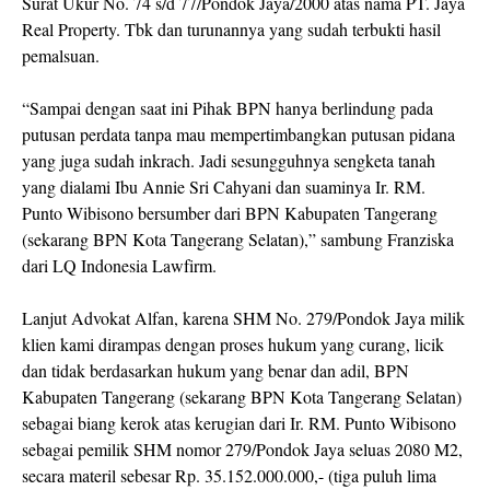
Surat Ukur No. 74 s/d 77/Pondok Jaya/2000 atas nama PT. Jaya
Real Property. Tbk dan turunannya yang sudah terbukti hasil
pemalsuan.
“Sampai dengan saat ini Pihak BPN hanya berlindung pada
putusan perdata tanpa mau mempertimbangkan putusan pidana
yang juga sudah inkrach. Jadi sesungguhnya sengketa tanah
yang dialami Ibu Annie Sri Cahyani dan suaminya Ir. RM.
Punto Wibisono bersumber dari BPN Kabupaten Tangerang
(sekarang BPN Kota Tangerang Selatan),” sambung Franziska
dari LQ Indonesia Lawfirm.
Lanjut Advokat Alfan, karena SHM No. 279/Pondok Jaya milik
klien kami dirampas dengan proses hukum yang curang, licik
dan tidak berdasarkan hukum yang benar dan adil, BPN
Kabupaten Tangerang (sekarang BPN Kota Tangerang Selatan)
sebagai biang kerok atas kerugian dari Ir. RM. Punto Wibisono
sebagai pemilik SHM nomor 279/Pondok Jaya seluas 2080 M2,
secara materil sebesar Rp. 35.152.000.000,- (tiga puluh lima