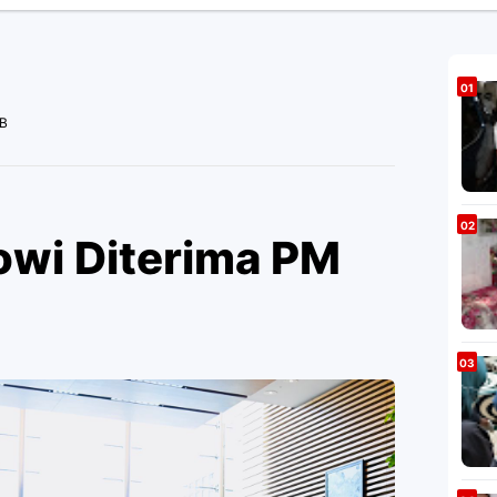
IB
owi Diterima PM