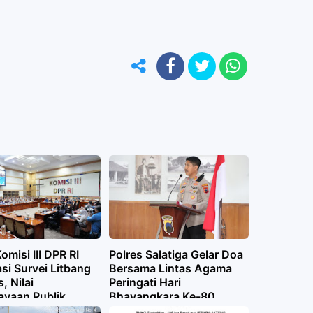
omisi III DPR RI
Polres Salatiga Gelar Doa
si Survei Litbang
Bersama Lintas Agama
 Nilai
Peringati Hari
ayaan Publik
Bhayangkara Ke-80,
p Polri Terus
Perkuat Toleransi dan