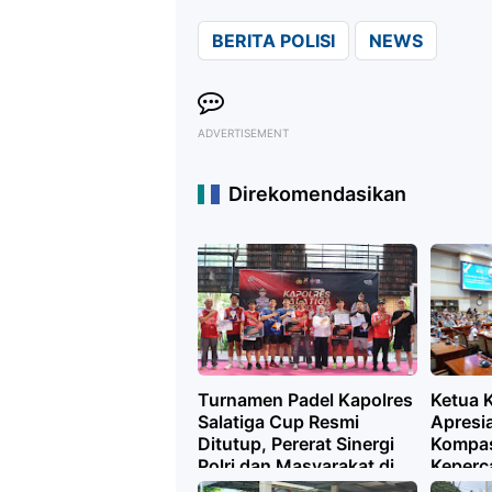
BERITA POLISI
NEWS
ADVERTISEMENT
Direkomendasikan
Turnamen Padel Kapolres
Ketua K
Salatiga Cup Resmi
Apresia
Ditutup, Pererat Sinergi
Kompas,
Polri dan Masyarakat di
Keperc
Hari Bhayangkara Ke-80
terhada