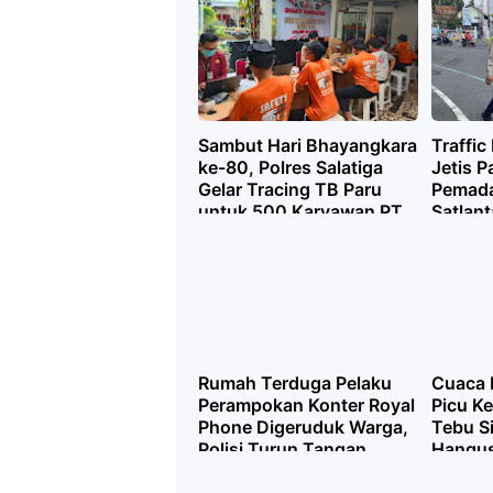
Mening
Sambut Hari Bhayangkara
Traffic
ke-80, Polres Salatiga
Jetis 
Gelar Tracing TB Paru
Pemada
untuk 500 Karyawan PT
Satlant
AAJ
Lakuka
Manua
Rumah Terduga Pelaku
Cuaca 
Perampokan Konter Royal
Picu K
Phone Digeruduk Warga,
Tebu Si
Polisi Turun Tangan
Hangus