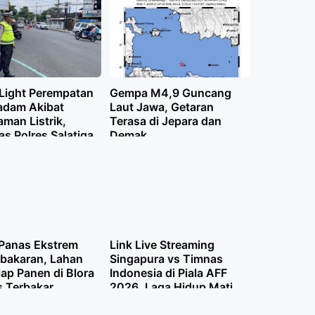
kat
Sinergitas
 Light Perempatan
Gempa M4,9 Guncang
Padam Akibat
Laut Jawa, Getaran
man Listrik,
Terasa di Jepara dan
as Polres Salatiga
Demak
n Pengaturan
l
Panas Ekstrem
Link Live Streaming
ebakaran, Lahan
Singapura vs Timnas
ap Panen di Blora
Indonesia di Piala AFF
 Terbakar
2026, Laga Hidup Mati
Garuda Malam Ini