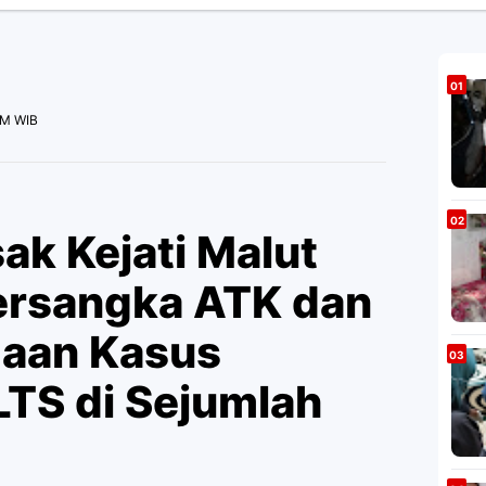
PM WIB
k Kejati Malut
Tersangka ATK dan
gaan Kasus
TS di Sejumlah