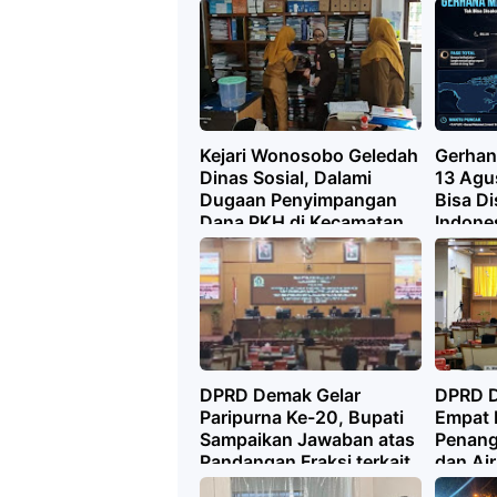
Kejari Wonosobo Geledah
Gerhan
Dinas Sosial, Dalami
13 Agu
Dugaan Penyimpangan
Bisa Di
Dana PKH di Kecamatan
Indones
Kalikajar
yang Di
Totalit
DPRD Demak Gelar
DPRD 
Paripurna Ke-20, Bupati
Empat 
Sampaikan Jawaban atas
Penang
Pandangan Fraksi terkait
dan Air
Pertanggungjawaban
Priorit