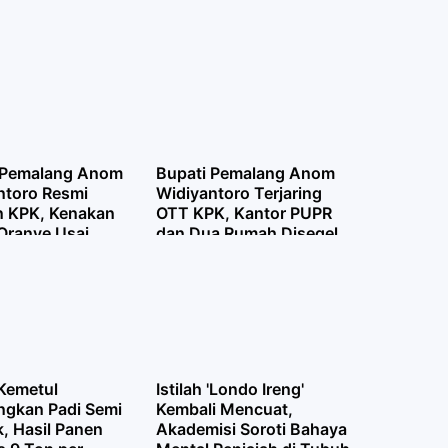
 Pemalang Anom
Bupati Pemalang Anom
ntoro Resmi
Widiyantoro Terjaring
n KPK, Kenakan
OTT KPK, Kantor PUPR
Oranye Usai
dan Dua Rumah Disegel
ing OTT
 Kemetul
Istilah 'Londo Ireng'
gkan Padi Semi
Kembali Mencuat,
, Hasil Panen
Akademisi Soroti Bahaya