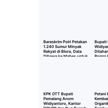
Bareskrim Polri Petakan
Bupati
1.240 Sumur Minyak
Widiya
Rakyat di Blora, Data
Ditaha
Dibawa ke Mabes untuk
Rompi 
Kajian
Terjar
KPK OTT Bupati
Petani
Pemalang Anom
Kemban
Widiyantoro, Kantor
Organik