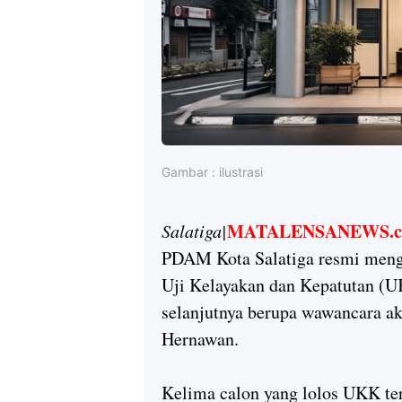
Gambar : ilustrasi
MATALENSANEWS.
Salatiga|
PDAM Kota Salatiga resmi meng
Uji Kelayakan dan Kepatutan (U
selanjutnya berupa wawancara ak
Hernawan.
Kelima calon yang lolos UKK ter