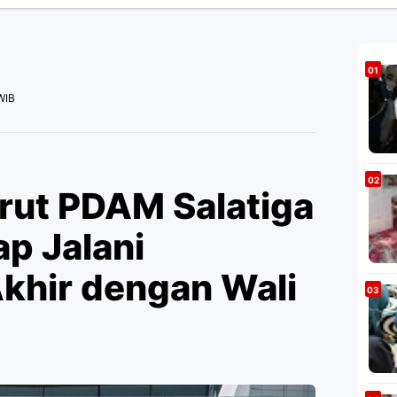
WIB
irut PDAM Salatiga
ap Jalani
hir dengan Wali