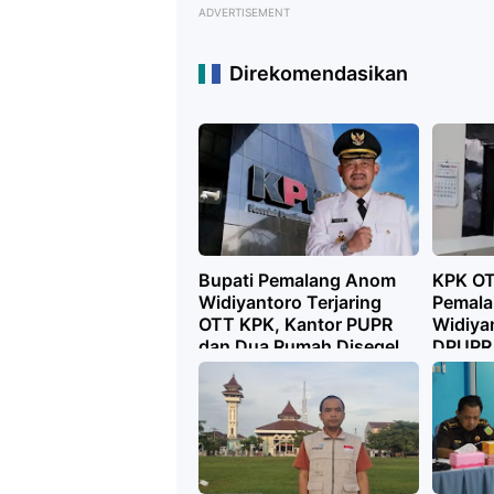
ADVERTISEMENT
Direkomendasikan
Bupati Pemalang Anom
KPK OT
Widiyantoro Terjaring
Pemal
OTT KPK, Kantor PUPR
Widiya
dan Dua Rumah Disegel
DPUPR
Ikut Di