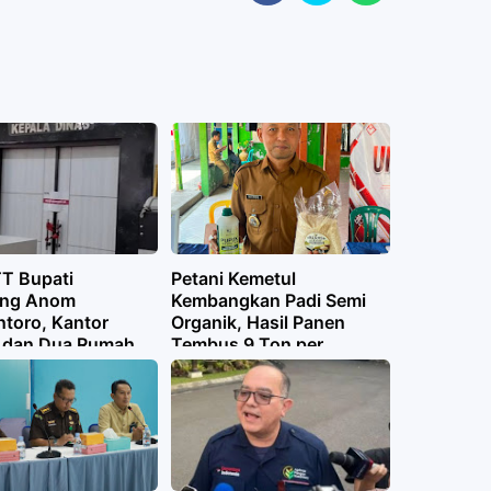
T Bupati
Petani Kemetul
ang Anom
Kembangkan Padi Semi
ntoro, Kantor
Organik, Hasil Panen
 dan Dua Rumah
Tembus 9 Ton per
segel
Hektare dan Bidik Pasar
Beras Sehat