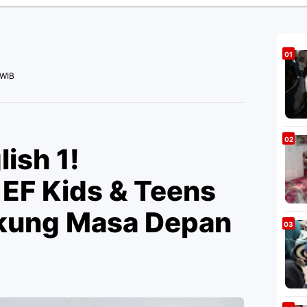
 WIB
ish 1!
 EF Kids & Teens
ukung Masa Depan