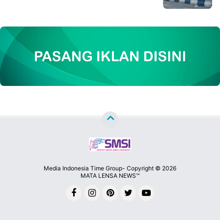
Media Indonesia Time Group- Copyright ©
2026
MATA LENSA NEWS™
Premium
By
Raushan
Design
With
Shroff