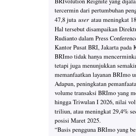
BRIvolution Reignite yang dijala
tercermin dari pertumbuhan pe
47,8 juta
user
atau meningkat 18
Hal tersebut disampaikan Direk
Rudianto dalam Press Conferenc
Kantor Pusat BRI, Jakarta pada 
BRImo tidak hanya mencerminkan
tetapi juga menunjukkan semaki
memanfaatkan layanan BRImo unt
Adapun, peningkatan pemanfaatan
volume transaksi BRImo yang me
hingga Triwulan I 2026, nilai 
triliun, atau meningkat 29,4% s
posisi Maret 2025.
“Basis pengguna BRImo yang bes