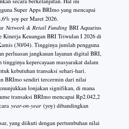
nkan secara berkelanjutan. Hal ini
ngguna Super Apps BRImo yang mencapai
,6% yoy per Maret 2026.
tur
Network & Retail Funding
BRI Aquarius
e Kinerja Keuangan BRI Triwulan I 2026 di
Kamis (30/04). Tingginya jumlah pengguna
 perluasan jangkauan layanan digital BRI,
n tingginya kepercayaan masyarakat dalam
uk kebutuhan transaksi sehari-hari.
 BRImo sendiri tercermin dari nilai
nunjukkan lonjakan signifikan, di mana
volume transaksi BRImo mencapai Rp2.042,2
ecara
year-on-year
(yoy) dibandingkan
ar, yang diikuti dengan pertumbuhan nilai