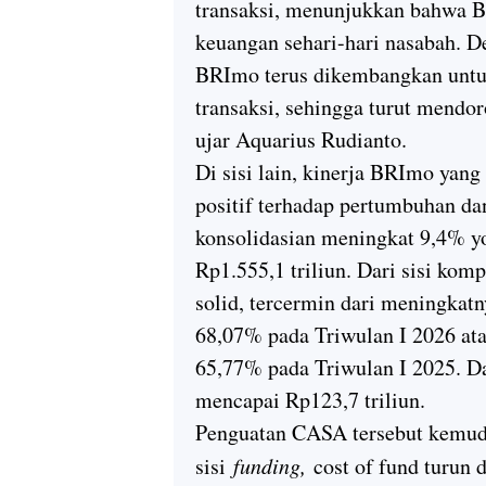
transaksi, menunjukkan bahwa BR
keuangan sehari-hari nasabah. De
BRImo terus dikembangkan untu
transaksi, sehingga turut mendo
ujar Aquarius Rudianto.
Di sisi lain, kinerja BRImo yan
positif terhadap pertumbuhan da
konsolidasian meningkat 9,4% y
Rp1.555,1 triliun. Dari sisi kom
solid, tercermin dari meningka
68,07% pada Triwulan I 2026 atau
65,77% pada Triwulan I 2025. 
mencapai Rp123,7 triliun.
Penguatan CASA tersebut kemudi
sisi
funding,
cost of fund turun 