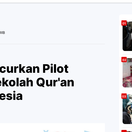
WIB
curkan Pilot
ekolah Qur'an
esia